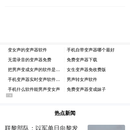
当天，现场还举办了义诊活动。医务人员仔
细为职工开展测量血压、血糖、疾病诊治等
医疗服务，耐心热情地解答职工对各类病症
的咨询，针对病情作出专业诊断，提出合理
的治疗方案及建议。此外，在表彰环节，有
12位职工受到表彰。
据了解，该项目将于2026年底完成精装修作
业，经过充分调试后，预计2027年下半年即
可面向公众开放。届时，该院将作为山西省
内打造国家中医药传承创新发展试验区的主
热点新闻
要阵地，进一步探索传承创新发展路径，切
联黎部队：以军单日向黎发
实推进适应性临床转化，丰富中医药诊疗手