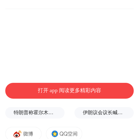
自开工以来，项目部秉持“抓质量、保进度、
筑精品”理念，攻坚克难推进工程建设。面对
高温干旱、雨季等不利因素影响，项目团队
多次组织专题研讨，优化施工方案，调整作
业时间。每日开展拉网式安全巡查，重点排
查高空作业临边防护、塔吊等大型设备运行
风险。严格把控钢筋连接、混凝土浇筑等关
键工序质量。
打开 app 阅读更多精彩内容
运城市中医医院副院长李红洲介绍，该项目
被国家发展改革委、国家中医药管理局确定
特朗普称霍尔木兹海峡协议尚未达成，正参与相关谈判
伊朗议会议长喊话：别再作秀了！
为国家中医特色重点医院项目单位，省、市
列入2024、2025重点工程。立项后，上下通