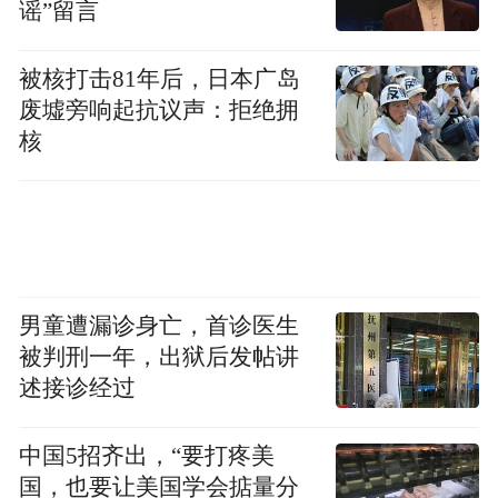
谣”留言
被核打击81年后，日本广岛
废墟旁响起抗议声：拒绝拥
核
男童遭漏诊身亡，首诊医生
被判刑一年，出狱后发帖讲
述接诊经过
中国5招齐出，“要打疼美
国，也要让美国学会掂量分