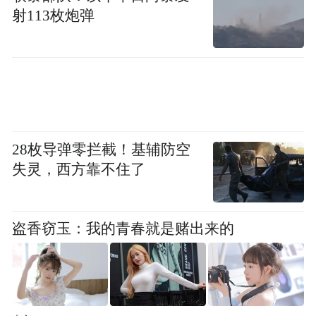
射113枚炮弹
段，加强区域传统中医药优势技术品牌建
立，推动传统优势技术的科技创新。
来源：央广网
“特别声明：以上作品内容(包括在内的视频、图片或音
频)为凤凰网旗下自媒体平台“大风号”用户上传并发
28枚导弹零拦截！基辅防空
布，本平台仅提供信息存储空间服务。
失灵，西方靠不住了
Notice: The content above (including the videos,
pictures and audios if any) is uploaded and posted
by the user of Dafeng Hao, which is a social media
盗香窃玉：我的青春就是赌出来的
platform and merely provides information storage
space services.”