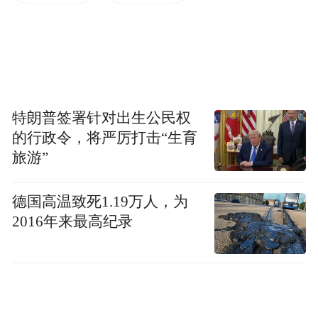
力，创新审批机制，大幅压缩前期工作时
限，有力地诠释了中国铁建“逢山凿路、遇水
架桥”的企业精神，为项目顺利推进奠定了坚
实基础。
特朗普签署针对出生公民权
中铁建设集团运城中医院项目经理朱红国介
的行政令，将严厉打击“生育
绍，施工过程中“五大建造”理念贯穿在整个
旅游”
施工周期中，其中高效建造引领各项工序有
机穿插，跳仓法的创新运用，使得在多高温
德国高温致死1.19万人，为
多雨季的环境下，缩短综合工期；采用样板
2016年来最高纪录
先行，精雕细琢提升建筑成型质量；践行绿
色低碳理念，装配式构建的应用促使整个现
场碳排放量降低20%左右；贯彻精细化管理
理念，在有限造价范围内呈现最大效果。