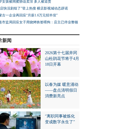
3岁女孩被闺蜜胁迫卖淫 多人被追责
横店快没剧组了”登上热搜 横店影视城动态辟谣
蒙古一企业再回应“月薪1.6万元招羊倌”
连市监局回应女子用烧烤铁签喂狗：店主已停业整顿
片新闻
2026第十七届井冈
山杜鹃花节将于4月
18日开幕
以春为媒 暖意涌动
——盘点清明假日
消费新亮点
“离职同事被炼化
变成数字永生了”