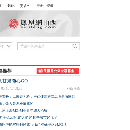
学
数码
注册
登录
更多
内
道推荐
意甘肃随心GO
0
-05-16 17:58:35
条评论
怀市长：以酱香为桥，推仁怀酒旅票品牌走向国际
题：铁人是怎样炼成的
七届上海创新创业青年50人论坛
股“千亿元军团”大扩容 这些城市起飞了
物叫声能实时翻译成“人话” 准确率达94.6%？