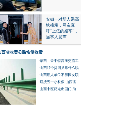
安徽一对新人乘高
铁接亲，网友直
呼“上亿的婚车”，
当事人发声
山西省收费公路恢复收费
·
蒙西—晋中特高压交流工
程线路工程跨越黄河
·
山西17个贫困县靠什么脱
贫摘帽？
·
山西用人单位不得因女职
工怀孕、生育、哺乳而予
·
迎接五一小长假 山西省
以辞退
组织开展系列文化旅游活
·
山西中医药走出国门 助
动
力疫情防控