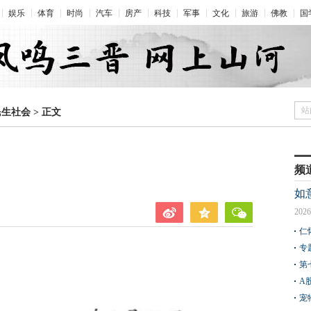
娱乐
体育
时尚
汽车
房产
科技
军事
文化
旅游
佛教
国
站
民生社会
>
正文
频
如
2026
仁
专
第
A
宠