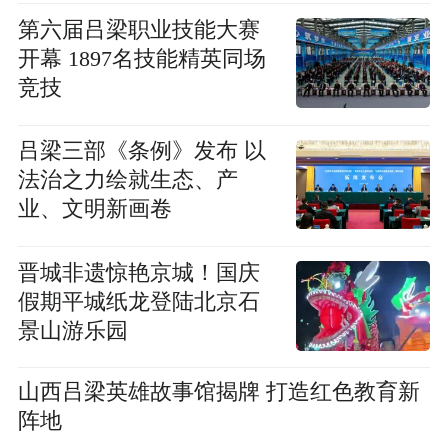
第六届吕梁职业技能大赛
开幕 1897名技能精英同场
竞技
吕梁三部《条例》发布 以
法治之力绘就生态、产
业、文明新画卷
晋城非遗惊艳京城！国庆
假期平城纸龙登陆北京石
景山游乐园
山西吕梁英雄故事馆揭牌 打造红色教育新
阵地