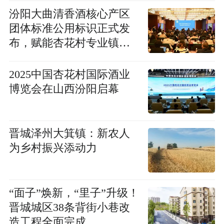
汾阳大曲清香酒核心产区
团体标准公用标识正式发
布，赋能杏花村专业镇高
质量发展
2025中国杏花村国际酒业
博览会在山西汾阳启幕
晋城泽州大箕镇：新农人
为乡村振兴添动力
“面子”焕新，“里子”升级！
晋城城区38条背街小巷改
造工程全面完成