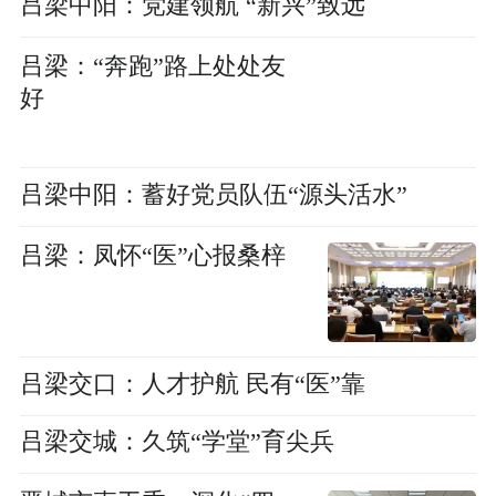
吕梁中阳：党建领航 “新兴”致远
吕梁：“奔跑”路上处处友
好
吕梁中阳：蓄好党员队伍“源头活水”
吕梁：凤怀“医”心报桑梓
吕梁交口：人才护航 民有“医”靠
吕梁交城：久筑“学堂”育尖兵