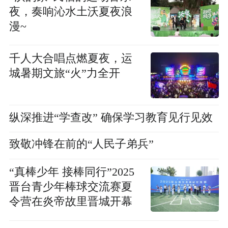
夜，奏响沁水土沃夏夜浪
漫~
千人大合唱点燃夏夜，运
城暑期文旅“火”力全开
纵深推进“学查改” 确保学习教育见行见效
致敬冲锋在前的“人民子弟兵”
“真棒少年 接棒同行”2025
晋台青少年棒球交流赛夏
令营在炎帝故里晋城开幕