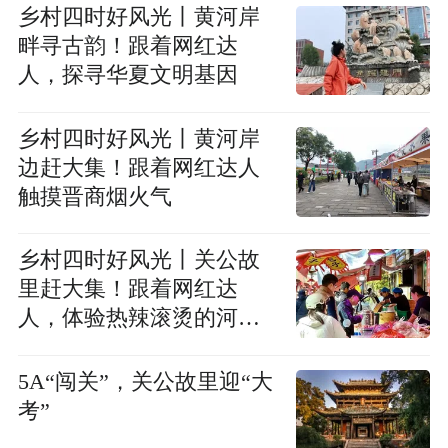
乡村四时好风光丨黄河岸
畔寻古韵！跟着网红达
人，探寻华夏文明基因
乡村四时好风光丨黄河岸
边赶大集！跟着网红达人
触摸晋商烟火气
乡村四时好风光丨关公故
里赶大集！跟着网红达
人，体验热辣滚烫的河东
风味
5A“闯关”，关公故里迎“大
考”