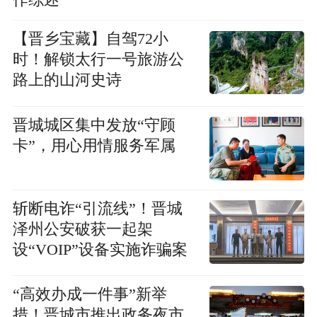
作综述
【晋乡宝藏】自驾72小
时！解锁太行一号旅游公
路上的山河史诗
晋城城区集中发放“守顾
卡”，用心用情服务军属
斩断电诈“引流线”！晋城
泽州公安破获一起架
设“VOIP”设备实施诈骗案
“高效办成一件事”新举
措！晋城市推出政务夜市