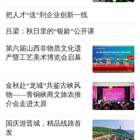
把人才“送”到企业创新一线
吕梁：秋日里的“银龄”公开课
第六届山西非物质文化遗
产暨工艺美术博览会启幕
金秋赴“龙城”共鉴古峡风
物——青铜峡商文旅农推
介会走进太原
国庆游晋城，精品线路首
发