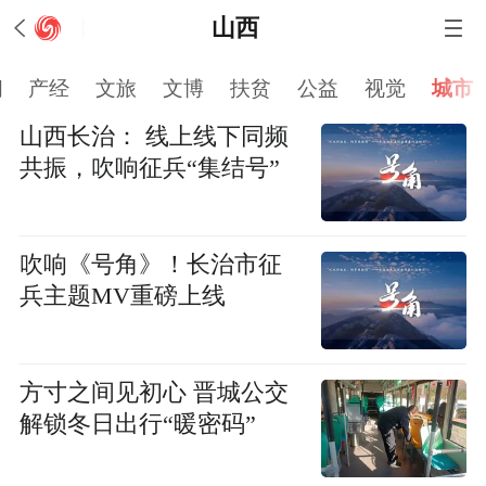
山西
闻
产经
文旅
文博
扶贫
公益
视觉
城市
山西长治： 线上线下同频
共振，吹响征兵“集结号”
吹响《号角》！长治市征
兵主题MV重磅上线
方寸之间见初心 晋城公交
解锁冬日出行“暖密码”