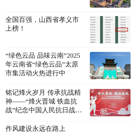
全国百强，山西省孝义市
上榜！
“绿色云品 品味云南”2025
年云南省“绿色云品”太原
市集活动火热进行中
铭记烽火岁月 传承抗战精
神——“烽火晋城 铁血抗
战”纪念中国人民抗日战争
暨世界反法西斯战争胜利
80周年主题展侧记
作风建设永远在路上