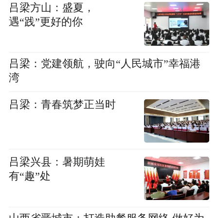
吕梁方山：盛夏，
遇“践”更好的你
吕梁：党建领航，驶向“人民城市”幸福港
湾
吕梁：青春筑梦正当时
吕梁兴县：暑期萌娃
有“趣”处