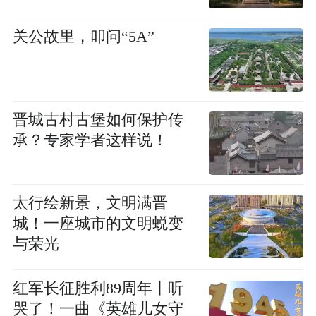
关公故里，叩问“5A”
晋城古村古堡如何保护传
承？专家学者这样说！
太行绘新景，文明满晋
城！一座城市的文明蜕变
与荣光
红军长征胜利89周年丨听
哭了！一曲《英雄儿女守