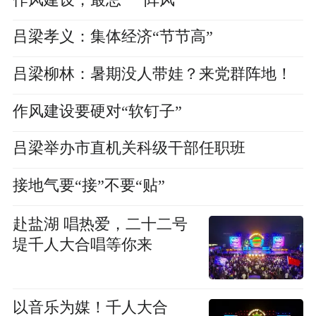
吕梁孝义：集体经济“节节高”
吕梁柳林：暑期没人带娃？来党群阵地！
作风建设要硬对“软钉子”
吕梁举办市直机关科级干部任职班
接地气要“接”不要“贴”
赴盐湖 唱热爱，二十二号
堤千人大合唱等你来
以音乐为媒！千人大合