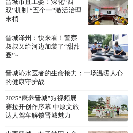
晋城市直工委：深化“四
双”机制 “五个一”激活治理
末梢
晋城泽州：快来看！警察
叔叔又给河边加装了“甜甜
圈”~
晋城沁水医者的生命接力：一场温暖人心
的健康守护战
2025“康养晋城”短视频展
赛拉开创作序幕 中原文旅
达人驾车解锁晋城魅力