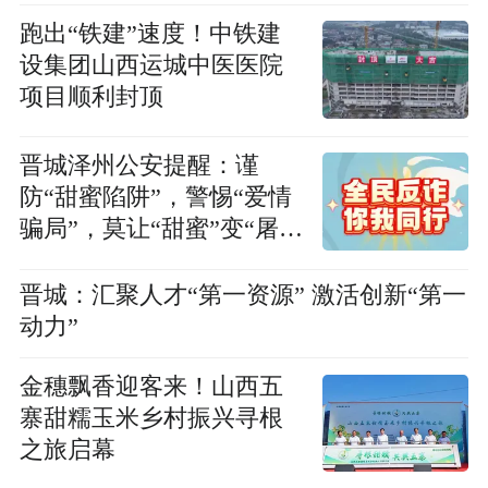
跑出“铁建”速度！中铁建
设集团山西运城中医医院
项目顺利封顶
晋城泽州公安提醒：谨
防“甜蜜陷阱”，警惕“爱情
骗局”，莫让“甜蜜”变“屠
宰”！
晋城：汇聚人才“第一资源” 激活创新“第一
动力”
金穗飘香迎客来！山西五
寨甜糯玉米乡村振兴寻根
之旅启幕