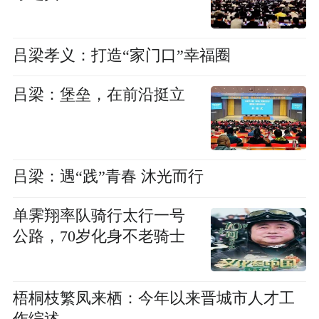
吕梁孝义：打造“家门口”幸福圈
吕梁：堡垒，在前沿挺立
吕梁：遇“践”青春 沐光而行
单霁翔率队骑行太行一号
公路，70岁化身不老骑士
梧桐枝繁凤来栖：今年以来晋城市人才工