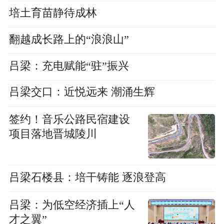
培土育苗静待成林
翻越成长路上的“浪浪山”
吕梁：充电赋能“驻”振兴
吕梁交口：近悦远来 潮涌生辉
签约！音乐公路民宿建设
项目落地晋城陵川
吕梁石楼县：培干铸能 逐浪登高
吕梁：为低空经济插上“人
才之翼”