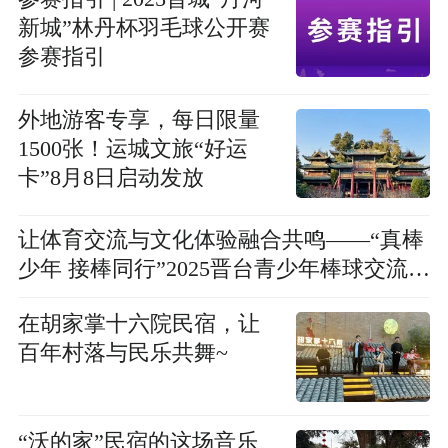
新城”林丹杯羽毛球公开赛
参赛指引
外地游客专享，每日限量
1500张！运城文旅“好运
卡”8月8日启动发放
让体育交流与文化体验融合共鸣——“真棒
少年 接棒同行”2025晋台青少年棒球交流赛
暨品游山西夏令营活动侧记
在胡家掌十六院民宿，让
百年村落与民乐共舞~
“沃的家”民宿的这场音乐