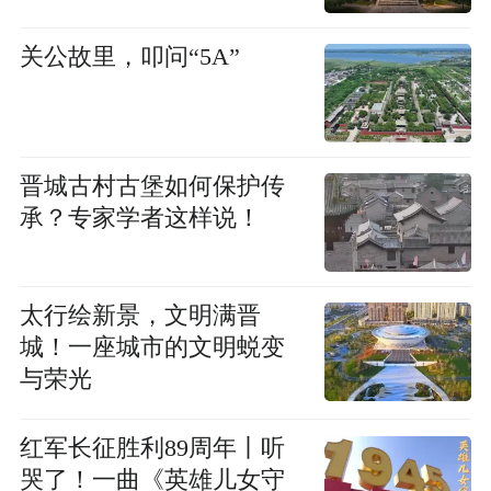
关公故里，叩问“5A”
晋城古村古堡如何保护传
承？专家学者这样说！
太行绘新景，文明满晋
城！一座城市的文明蜕变
与荣光
红军长征胜利89周年丨听
哭了！一曲《英雄儿女守