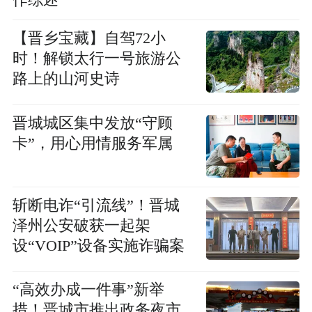
作综述
【晋乡宝藏】自驾72小
时！解锁太行一号旅游公
路上的山河史诗
晋城城区集中发放“守顾
卡”，用心用情服务军属
斩断电诈“引流线”！晋城
泽州公安破获一起架
设“VOIP”设备实施诈骗案
“高效办成一件事”新举
措！晋城市推出政务夜市