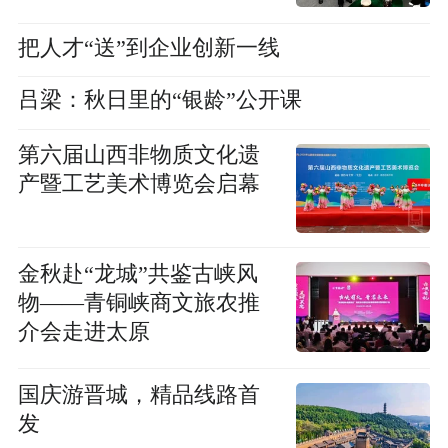
把人才“送”到企业创新一线
吕梁：秋日里的“银龄”公开课
第六届山西非物质文化遗
产暨工艺美术博览会启幕
金秋赴“龙城”共鉴古峡风
物——青铜峡商文旅农推
介会走进太原
国庆游晋城，精品线路首
发