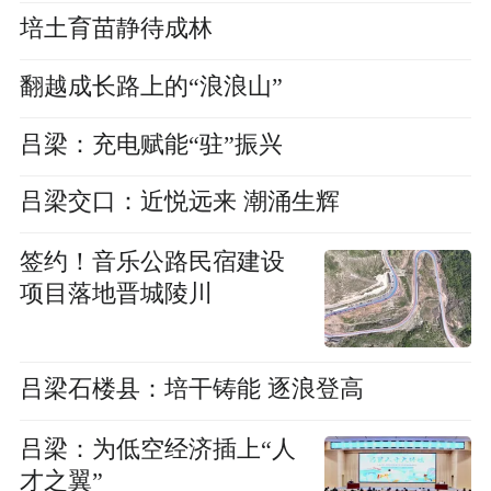
培土育苗静待成林
翻越成长路上的“浪浪山”
吕梁：充电赋能“驻”振兴
吕梁交口：近悦远来 潮涌生辉
签约！音乐公路民宿建设
项目落地晋城陵川
吕梁石楼县：培干铸能 逐浪登高
吕梁：为低空经济插上“人
才之翼”