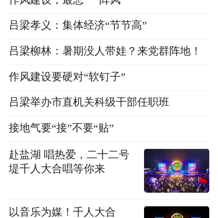
吕梁孝义：集体经济“节节高”
吕梁柳林：暑期没人带娃？来党群阵地！
作风建设要硬对“软钉子”
吕梁举办市直机关科级干部任职班
接地气要“接”不要“贴”
赴盐湖 唱热爱，二十二号
堤千人大合唱等你来
以音乐为媒！千人大合