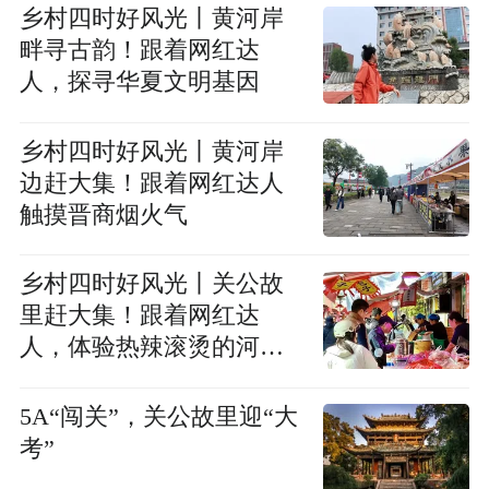
乡村四时好风光丨黄河岸
畔寻古韵！跟着网红达
人，探寻华夏文明基因
乡村四时好风光丨黄河岸
边赶大集！跟着网红达人
触摸晋商烟火气
乡村四时好风光丨关公故
里赶大集！跟着网红达
人，体验热辣滚烫的河东
风味
5A“闯关”，关公故里迎“大
考”