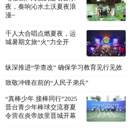
夜，奏响沁水土沃夏夜浪
漫~
千人大合唱点燃夏夜，运
城暑期文旅“火”力全开
纵深推进“学查改” 确保学习教育见行见效
致敬冲锋在前的“人民子弟兵”
“真棒少年 接棒同行”2025
晋台青少年棒球交流赛夏
令营在炎帝故里晋城开幕