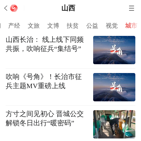
山西
闻
产经
文旅
文博
扶贫
公益
视觉
城市
山西长治： 线上线下同频
共振，吹响征兵“集结号”
吹响《号角》！长治市征
兵主题MV重磅上线
方寸之间见初心 晋城公交
解锁冬日出行“暖密码”