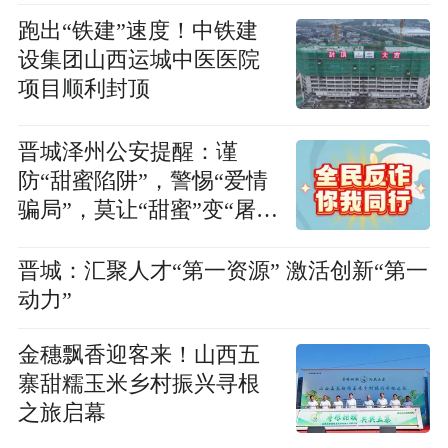
跑出“铁建”速度！中铁建
设集团山西运城中医医院
项目顺利封顶
晋城泽州公安提醒：谨
防“甜蜜陷阱”，警惕“爱情
骗局”，莫让“甜蜜”变“屠
宰”！
晋城：汇聚人才“第一资源” 激活创新“第一
动力”
金穗飘香迎客来！山西五
寨甜糯玉米乡村振兴寻根
之旅启幕