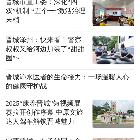
晋城市直工委：深化“四
双”机制 “五个一”激活治理
末梢
晋城泽州：快来看！警察
叔叔又给河边加装了“甜甜
圈”~
晋城沁水医者的生命接力：一场温暖人心
的健康守护战
2025“康养晋城”短视频展
赛拉开创作序幕 中原文旅
达人驾车解锁晋城魅力