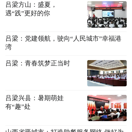
吕梁方山：盛夏，
遇“践”更好的你
吕梁：党建领航，驶向“人民城市”幸福港
湾
吕梁：青春筑梦正当时
吕梁兴县：暑期萌娃
有“趣”处