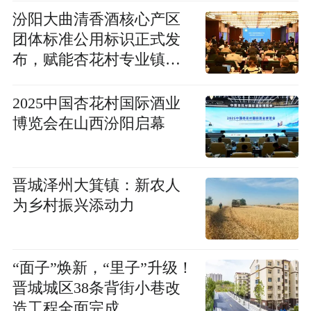
汾阳大曲清香酒核心产区
团体标准公用标识正式发
布，赋能杏花村专业镇高
质量发展
2025中国杏花村国际酒业
博览会在山西汾阳启幕
晋城泽州大箕镇：新农人
为乡村振兴添动力
“面子”焕新，“里子”升级！
晋城城区38条背街小巷改
造工程全面完成