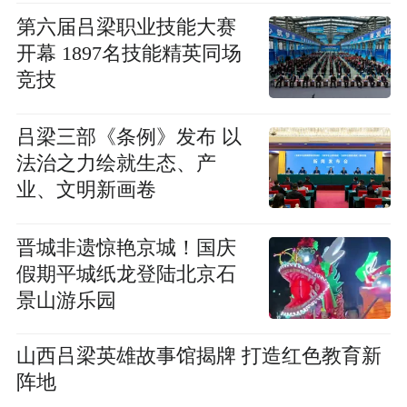
第六届吕梁职业技能大赛
开幕 1897名技能精英同场
竞技
吕梁三部《条例》发布 以
法治之力绘就生态、产
业、文明新画卷
晋城非遗惊艳京城！国庆
假期平城纸龙登陆北京石
景山游乐园
山西吕梁英雄故事馆揭牌 打造红色教育新
阵地