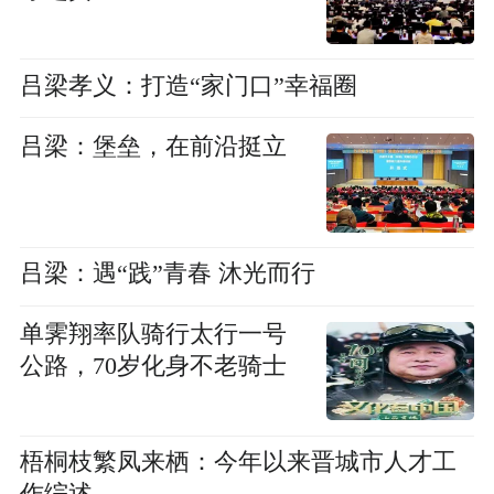
吕梁孝义：打造“家门口”幸福圈
吕梁：堡垒，在前沿挺立
吕梁：遇“践”青春 沐光而行
单霁翔率队骑行太行一号
公路，70岁化身不老骑士
梧桐枝繁凤来栖：今年以来晋城市人才工