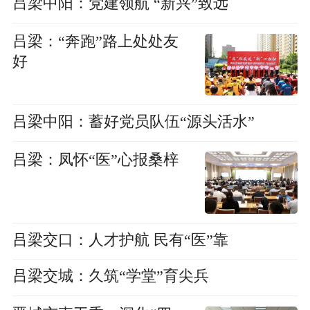
吕梁中阳：党建领航 “新兴”致远
吕梁：“奔跑”路上处处友
好
吕梁中阳：蓄好党员队伍“源头活水”
吕梁：凤怀“医”心报桑梓
吕梁交口：人才护航 民有“医”靠
吕梁交城：久筑“学堂”育尖兵