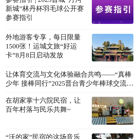
新城”林丹杯羽毛球公开赛
参赛指引
外地游客专享，每日限量
1500张！运城文旅“好运
卡”8月8日启动发放
让体育交流与文化体验融合共鸣——“真棒
少年 接棒同行”2025晋台青少年棒球交流赛
暨品游山西夏令营活动侧记
在胡家掌十六院民宿，让
百年村落与民乐共舞~
“沃的家”民宿的这场音乐