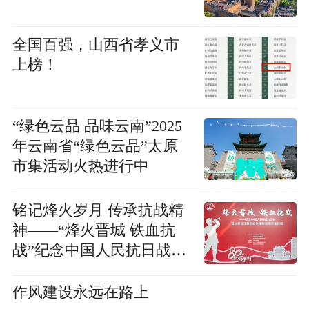
全国百强，山西省孝义市
上榜！
“绿色云品 品味云南”2025
年云南省“绿色云品”太原
市集活动火热进行中
铭记烽火岁月 传承抗战精
神——“烽火晋城 铁血抗
战”纪念中国人民抗日战争
暨世界反法西斯战争胜利
80周年主题展侧记
作风建设永远在路上