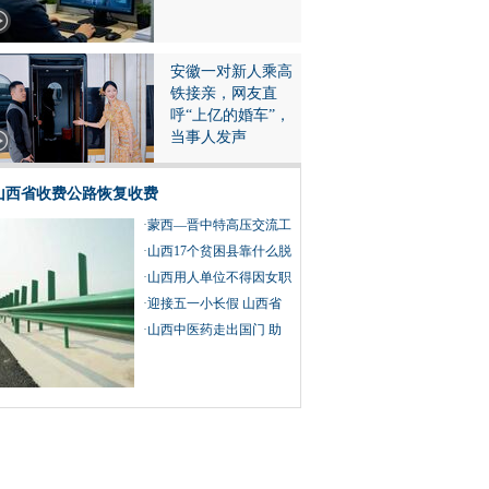
安徽一对新人乘高
铁接亲，网友直
呼“上亿的婚车”，
当事人发声
山西省收费公路恢复收费
·
蒙西—晋中特高压交流工
程线路工程跨越黄河
·
山西17个贫困县靠什么脱
贫摘帽？
·
山西用人单位不得因女职
工怀孕、生育、哺乳而予
·
迎接五一小长假 山西省
以辞退
组织开展系列文化旅游活
·
山西中医药走出国门 助
动
力疫情防控