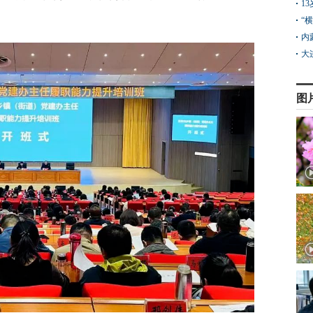
1
“
内
大
图