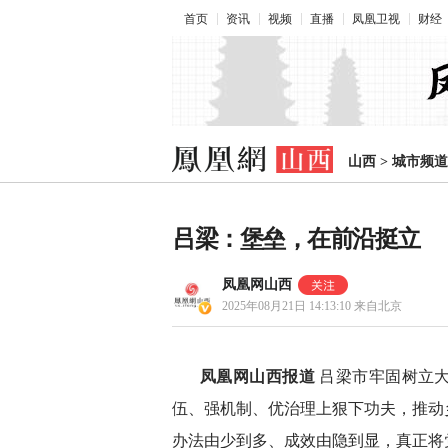
首页
资讯
视频
直播
凤凰卫视
财经
山西
>
城市频道
吕梁：堡垒，在前沿挺立
凤凰网山西
2025年08月21日 14:13:10
来自北京
凤凰网山西报道
吕梁市牢固树立
伍、强机制、优治理上狠下功夫，推动
办法由少到多、成效由隐到显，真正将