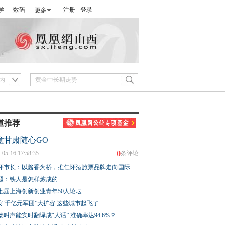
学
数码
注册
登录
更多
内
道推荐
意甘肃随心GO
0
-05-16 17:58:35
条评论
怀市长：以酱香为桥，推仁怀酒旅票品牌走向国际
题：铁人是怎样炼成的
七届上海创新创业青年50人论坛
股“千亿元军团”大扩容 这些城市起飞了
物叫声能实时翻译成“人话” 准确率达94.6%？