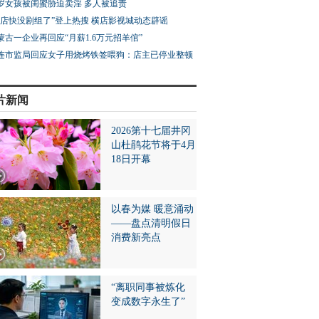
3岁女孩被闺蜜胁迫卖淫 多人被追责
横店快没剧组了”登上热搜 横店影视城动态辟谣
蒙古一企业再回应“月薪1.6万元招羊倌”
连市监局回应女子用烧烤铁签喂狗：店主已停业整顿
片新闻
2026第十七届井冈
山杜鹃花节将于4月
18日开幕
以春为媒 暖意涌动
——盘点清明假日
消费新亮点
“离职同事被炼化
变成数字永生了”