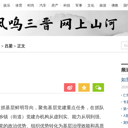
娱乐
体育
时尚
汽车
房产
科技
军事
文化
旅游
佛教
国
站
>
吕梁
>
正文
频
如
2026
仁
专
大抓基层鲜明导向，聚焦基层党建重点任务，在抓队
第
A
乡镇（街道）党建办机构从虚到实、能力从弱到强、
宠
党的政治优势、组织优势转化为基层治理效能和高质