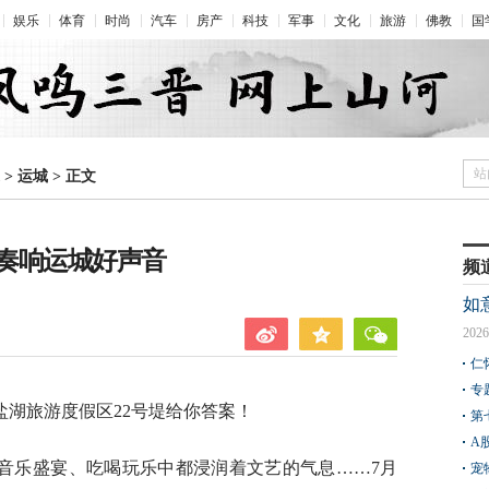
娱乐
体育
时尚
汽车
房产
科技
军事
文化
旅游
佛教
国
站
>
运城
>
正文
奏响运城好声音
频
如
2026
仁
专
湖旅游度假区22号堤给你答案！
第
A
音乐盛宴、吃喝玩乐中都浸润着文艺的气息……7月
宠