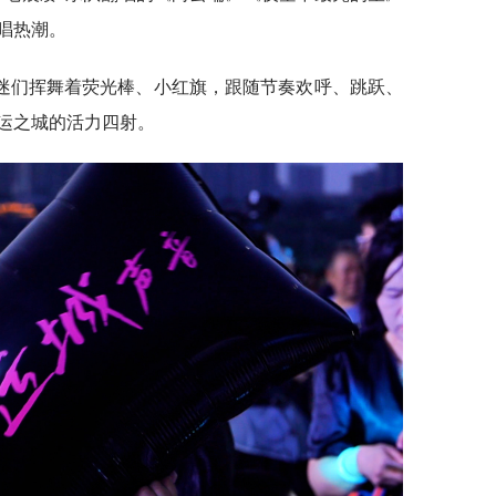
唱热潮。
迷们挥舞着荧光棒、小红旗，跟随节奏欢呼、跳跃、
运之城的活力四射。