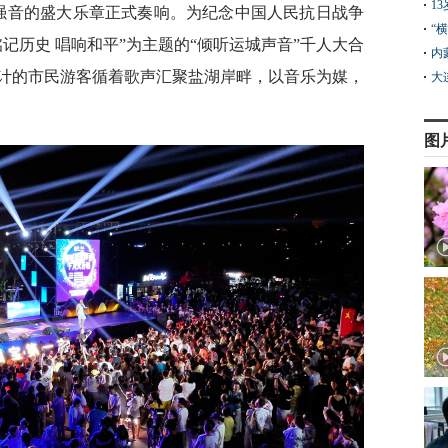
1
代强音的盛大乐章正式奏响。为纪念中国人民抗日战争
“
铭记历史 唱响和平”为主题的“倾听运城声音”千人大合
内
计的市民游客循着歌声汇聚盐湖岸畔，以音乐为媒，
大
图