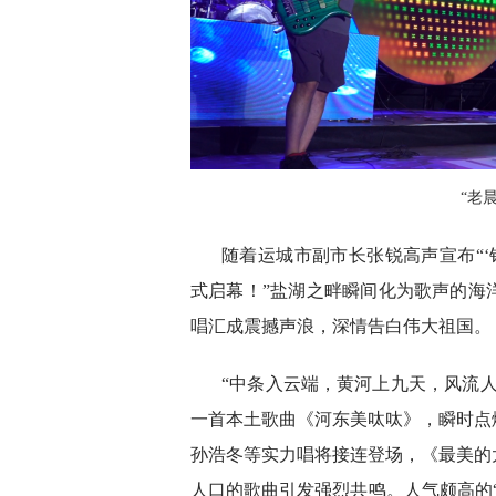
“老
随着运城市副市长张锐高声宣布“‘
式启幕！”盐湖之畔瞬间化为歌声的海
唱汇成震撼声浪，深情告白伟大祖国。
“中条入云端，黄河上九天，风流
一首本土歌曲《河东美呔呔》，瞬时点
孙浩冬等实力唱将接连登场，《最美的
人口的歌曲引发强烈共鸣。人气颇高的