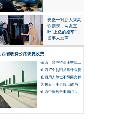
安徽一对新人乘高
铁接亲，网友直
呼“上亿的婚车”，
当事人发声
山西省收费公路恢复收费
·
蒙西—晋中特高压交流工
程线路工程跨越黄河
·
山西17个贫困县靠什么脱
贫摘帽？
·
山西用人单位不得因女职
工怀孕、生育、哺乳而予
·
迎接五一小长假 山西省
以辞退
组织开展系列文化旅游活
·
山西中医药走出国门 助
动
力疫情防控