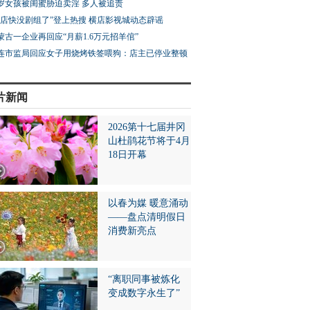
3岁女孩被闺蜜胁迫卖淫 多人被追责
横店快没剧组了”登上热搜 横店影视城动态辟谣
蒙古一企业再回应“月薪1.6万元招羊倌”
连市监局回应女子用烧烤铁签喂狗：店主已停业整顿
片新闻
2026第十七届井冈
山杜鹃花节将于4月
18日开幕
以春为媒 暖意涌动
——盘点清明假日
消费新亮点
“离职同事被炼化
变成数字永生了”