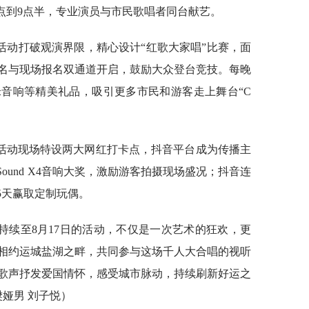
8点到9点半，专业演员与市民歌唱者同台献艺。
活动打破观演界限，精心设计“红歌大家唱”比赛，面
名与现场报名双通道开启，鼓励大众登台竞技。每晚
音响等精美礼品，吸引更多市民和游客走上舞台“C
活动现场特设两大网红打卡点，抖音平台成为传播主
ound X4音响大奖，激励游客拍摄现场盛况；抖音连
5天赢取定制玩偶。
持续至8月17日的活动，不仅是一次艺术的狂欢，更
相约运城盐湖之畔，共同参与这场千人大合唱的视听
歌声抒发爱国情怀，感受城市脉动，持续刷新好运之
樊娅男 刘子悦）