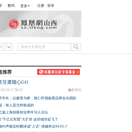
学
数码
注册
登录
更多
内
道推荐
意甘肃随心GO
0
-05-16 17:58:35
条评论
怀市长：以酱香为桥，推仁怀酒旅票品牌走向国际
题：铁人是怎样炼成的
七届上海创新创业青年50人论坛
股“千亿元军团”大扩容 这些城市起飞了
物叫声能实时翻译成“人话” 准确率达94.6%？