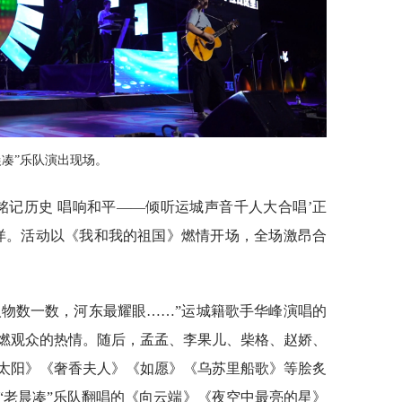
晨凑”乐队演出现场。
铭记历史 唱响和平——倾听运城声音千人大合唱’正
洋。活动以《我和我的祖国》燃情开场，全场激昂合
人物数一数，河东最耀眼……”运城籍歌手华峰演唱的
燃观众的热情。随后，孟孟、李果儿、柴格、赵娇、
太阳》《奢香夫人》《如愿》《乌苏里船歌》等脍炙
“老晨凑”乐队翻唱的《向云端》《夜空中最亮的星》