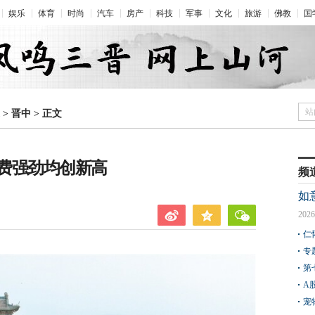
娱乐
体育
时尚
汽车
房产
科技
军事
文化
旅游
佛教
国
站
>
晋中
>
正文
费强劲均创新高
频
如
2026
仁
专
第
A
宠