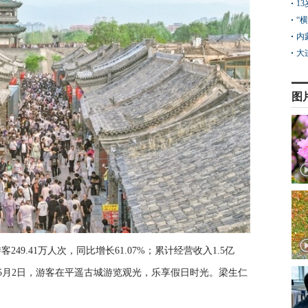
1
“
内
大
图
49.41万人次，同比增长61.07%；累计经营收入1.5亿
图为5月2日，游客在平遥古城游览观光，乐享假日时光。梁生仁