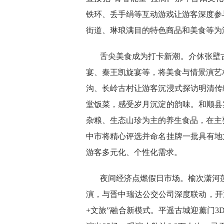
铁环、丢手绢等互动游戏让游客深度参
街道、琳琅满目的特色商品和美食等为
舌尖美食成为打卡新潮。介休张壁古
宴、秦王凯旋宴等，将美食与情景演艺
沟、长岭古村让游客沉浸式探访明清传
堂饭菜，感受岁月沉淀的韵味。和顺县
杂粮、生态山珍为主的养生食品，在主
中市将精心评选并命名挂牌一批具有地
游客多元化、个性化需求。
夜间经济点燃假日市场。榆次潇河莲
演，与晋中瑞达公交公司深度联动，开
+文旅”融合新模式。平遥古城迎薰门3