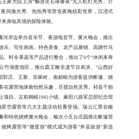
灵石王家大院上演“畅游灵石璀璨夜”无人机灯光秀。介
、夜间激光秀、泡泡秀等营造夜晚炫彩世界，沉浸式
带来身临其境的探险体验。
潇河岸边举办音乐节、夜游电音节、篝火晚会，推出
游乐、写生画画、特色美食、农产品展销、高跷竹马
品、时令果蔬等产品进行整合，推出了6个“休闲来寿
绕云竹湖度假区，推出霸王鞭非遗节目表演、“山西好
昔阳郭庄、王寨、崇家岭、南郝峪为游客提供帐篷、烧
客在露营地体验怡然乐趣，尽揽自然灵秀。祁县千朝
项目。左权桐峪1941小镇、麻田八路军总部纪念馆
啤酒星空露营等六大主题活动轮番登场。瑞云汇景在榆
餐和特色烧烤篝火晚会，榆次小五台庄园推出帐篷营
烧烤露营等“微度假”模式成为游客“奔县旅游”新选