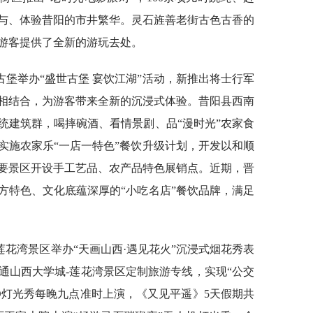
与、体验昔阳的市井繁华。灵石旌善老街古色古香的
游客提供了全新的游玩去处。
堡举办“盛世古堡 宴饮江湖”活动，新推出将士行军
相结合，为游客带来全新的沉浸式体验。昔阳县西南
统建筑群，喝摔碗酒、看情景剧、品“漫时光”农家食
实施农家乐“一店一特色”餐饮升级计划，开发以和顺
要景区开设手工艺品、农产品特色展销点。近期，晋
方特色、文化底蕴深厚的“小吃名店”餐饮品牌，满足
花湾景区举办“天画山西·遇见花火”沉浸式烟花秀表
通山西大学城-莲花湾景区定制旅游专线，实现“公交
D灯光秀每晚九点准时上演，《又见平遥》5天假期共