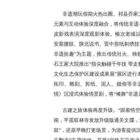
非遗潮玩假期火热出圈。祁县乔家
元素与互动体验深度融合，将传统非遗
皮影戏表演深度观影体验。榆次老城以
安塞腰鼓、陕北说书、晋中剪纸刺绣技
非遗拾趣”为主题，推出传统社火、秧
石王家大院推出“指尖触碰千年技 带走
文化生态保护区建设成果展”展区进行
拓印、雕刻、剪纸、泥人、婚俗等非
情》沉浸式体验情景剧，将“傩舞”非遗
古建之旅体验再度升级。“跟着悟
南，平遥双林寺发放升级版通关文牒，游
鼓”，还原早晚打更场景，为游客提供