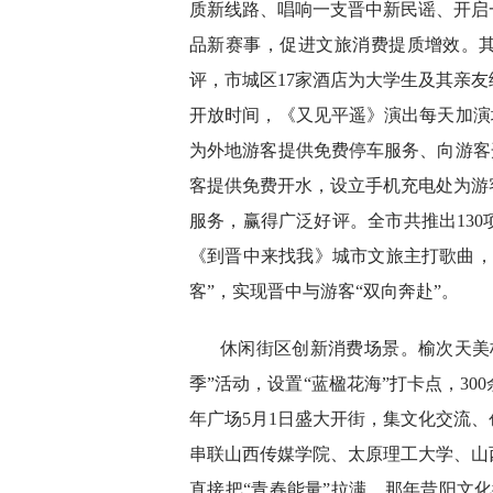
质新线路、唱响一支晋中新民谣、开启
品新赛事，促进文旅消费提质增效。其
评，市城区17家酒店为大学生及其亲
开放时间，《又见平遥》演出每天加演
为外地游客提供免费停车服务、向游客
客提供免费开水，设立手机充电处为游
服务，赢得广泛好评。全市共推出130
《到晋中来找我》城市文旅主打歌曲，
客”，实现晋中与游客“双向奔赴”。
休闲街区创新消费场景。榆次天美
季”活动，设置“蓝楹花海”打卡点，3
年广场5月1日盛大开街，集文化交流
串联山西传媒学院、太原理工大学、山
直接把“青春能量”拉满。那年昔阳文化