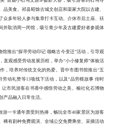
美”首届小石马文旅IP摄影大赛，吸引游客到石马寺
、品美食。祁县昭馀古城文创店和渠家大院以古建、
了众多年轻人参与集章打卡互动。介休市后土庙、祆
时间并取消周一闭馆，吸引青少年及古建爱好者参观体
馆推出“探寻劳动印记 领略古今变迁”活动，引导观
，直观感受劳动发展历程，举办“小小修复师”体验活
作，培养对传统文化的热爱。晋中市图书馆推出“五
劳动礼赞等13项线下活动，以及“品劳模故事 传时
动，让市民游客在书香中感悟劳动之美。榆社化石博物
创产品融入日常生活。
旅游一卡通年票受到热捧，畅玩全市40家景区为游客
、稀有剧种免费观演、全域公交免费乘坐、采摘活动