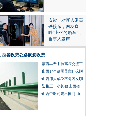
安徽一对新人乘高
铁接亲，网友直
呼“上亿的婚车”，
当事人发声
山西省收费公路恢复收费
·
蒙西—晋中特高压交流工
程线路工程跨越黄河
·
山西17个贫困县靠什么脱
贫摘帽？
·
山西用人单位不得因女职
工怀孕、生育、哺乳而予
·
迎接五一小长假 山西省
以辞退
组织开展系列文化旅游活
·
山西中医药走出国门 助
动
力疫情防控