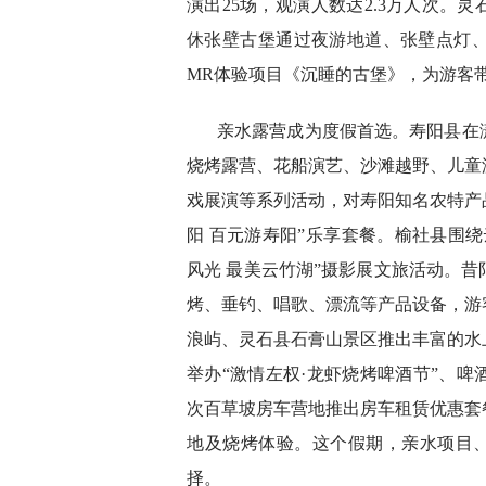
演出25场，观演人数达2.3万人次。
休张壁古堡通过夜游地道、张壁点灯
MR体验项目《沉睡的古堡》，为游客
亲水露营成为度假首选。寿阳县在
烧烤露营、花船演艺、沙滩越野、儿童
戏展演等系列活动，对寿阳知名农特产
阳 百元游寿阳”乐享套餐。榆社县围
风光 最美云竹湖”摄影展文旅活动。
烤、垂钓、唱歌、漂流等产品设备，游
浪屿、灵石县石膏山景区推出丰富的水上
举办“激情左权·龙虾烧烤啤酒节”、
次百草坡房车营地推出房车租赁优惠套
地及烧烤体验。这个假期，亲水项目、
择。