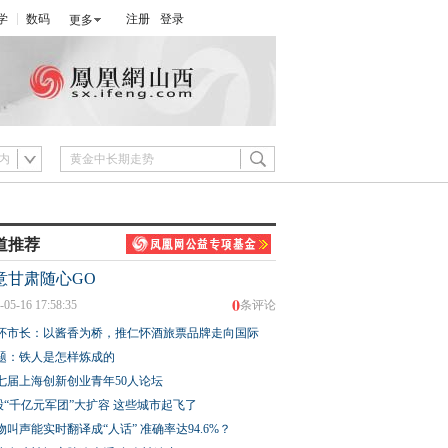
学
数码
注册
登录
更多
内
道推荐
意甘肃随心GO
0
-05-16 17:58:35
条评论
怀市长：以酱香为桥，推仁怀酒旅票品牌走向国际
题：铁人是怎样炼成的
七届上海创新创业青年50人论坛
股“千亿元军团”大扩容 这些城市起飞了
物叫声能实时翻译成“人话” 准确率达94.6%？