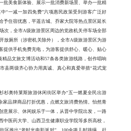
一批美食新体验、展示一批消费新场景、举办一批精
中“一减一加四免费”六项惠民政策受到游客广泛好
友给予住宿优惠，平遥古城、乔家大院等热点景区延长
场次，全市A级旅游景区周边的党政机关停车场全部
开放厕所（涉密机关除外），全市A级旅游景区为游
客提供手机免费充电，为游客提供舒心、暖心、贴心
项精品文旅文博活动和57条各类旅游线路，创作唱响
市县两级齐心协力用真诚、真心和真爱举措“花式宠
杉杉奥特莱斯旅游休闲街区举办“五一燃夏全民出游
00余家品牌商品打折优惠，点燃文旅消费热情。怡然青
、创意展示、休闲娱乐于一体，从晋中学院出发，一路
西中医药大学、山西卫生健康职业学院等多所高校，
街区推出“老时光电影派对”，100余项儿时跳绳、赶