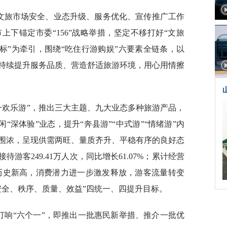
对文旅市场安全、业态升级、服务优化、宣传推广工作
下锚定市委“156”战略举措，坚定不移打好“文旅
目标”为牵引，围绕“吃住行游购娱”六要素全链条，以
持续提升服务品质、营造舒适旅游环境，用心用情擦
一欢乐游”，推出三大主题、九大业态多种旅游产品，
闲“深体验”业态，提升“奔县游”“中式游”“情绪游”内
围浓，呈现供需两旺、量质齐升、平稳有序的良好态
游客249.41万人次，同比增长61.07%；累计经营
，均创历史新高，消费潜力进一步激发释放，游客流量转变
安全、秩序、质量、效益”四统一、四提升目标。
打响“六个一”，即推出一批惠民新举措、推介一批优