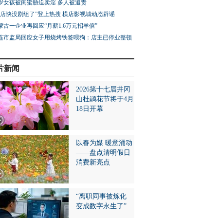
3岁女孩被闺蜜胁迫卖淫 多人被追责
横店快没剧组了”登上热搜 横店影视城动态辟谣
蒙古一企业再回应“月薪1.6万元招羊倌”
连市监局回应女子用烧烤铁签喂狗：店主已停业整顿
片新闻
2026第十七届井冈
山杜鹃花节将于4月
18日开幕
以春为媒 暖意涌动
——盘点清明假日
消费新亮点
“离职同事被炼化
变成数字永生了”