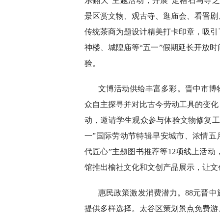
乐翻天”主题活动，开展“定格石马寺之
景区赏文物、观古寺、逛庙会、看晋剧
传统茶商为题设计精美打卡印章，吸引
神楼、城隍庙等“五一”假期延长开放
验。
文博活动供给丰富多彩。晋中市博物
众自主探寻并对比古今劳动工具的变化
动，邀请学生观众参与体验文物修复工
一”国际劳动节特辑早安城市、浓情五月
代匠心”主题图书推荐等12项线上活
馆推出榆社文化和文创产品展示，让文
惠民政策激发消费潜力。88元晋中
提供多样选择。太谷区策划景点免费游