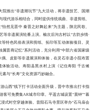
大院推出“非遗潮玩节”九大活动，将非遗技艺、国潮
与现代游乐相结合，同时提供传统戏曲、非遗剪纸、
“怡然见晋中 秦晋之好舞起来”为主题，陕北民歌、
艺等非遗展演轮番上演。榆次后沟古村以“古韵乡情·
歌等特色民俗表演和剪纸、拓印等互动体验项目。灵
独属晋商记忆”系列活动，充分利用“中部六省国家级
木偶、皮影等非遗展演和体验，在灵石非遗小院布置
遗体验活动。寿阳县黑水村上演《记住寿阳 千古傩
元素与“长寿”文化资源巧妙融合。
空游山西”线下打卡活动全面升级，晋中市推出打卡指
客可免费集AR城市印章。平遥古城设置“晨钟”“暮
沉浸式时空穿越体验。昔阳石马寺景区举办“石马庙会