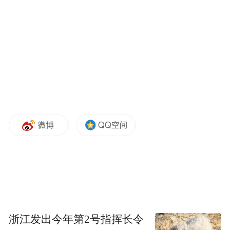
广武城墙抚摸云朵的衣袖
金沙滩月浸染边塞的陶釉
你在西口古渡晾晒乡愁
驼铃在青石板上绣春秋
浙江发出今年第2号指挥长令