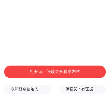
我穿过烽燧斑驳的褶皱
露珠吻过麦穗的温柔
打开 app 阅读更多精彩内容
永和豆浆创始人林炳生逝世，享年70岁
伊官员：有证据显示美军使用磷弹轰炸伊朗多地