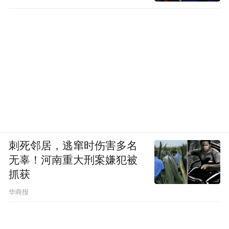
刺死邻居，逃窜时伤害多名
无辜！河南重大刑案嫌犯被
抓获
华商报