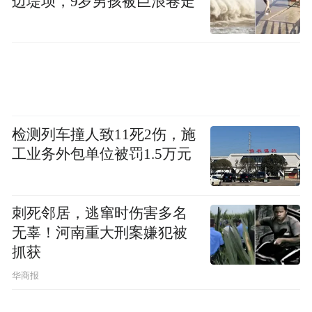
边堤坝，9岁男孩被巨浪卷走
月亮爬上木塔第九层楼
煤海浪涌着千年的守候
转过身 遇见朔州最美的星斗
检测列车撞人致11死2伤，施
工业务外包单位被罚1.5万元
刺死邻居，逃窜时伤害多名
无辜！河南重大刑案嫌犯被
抓获
华商报