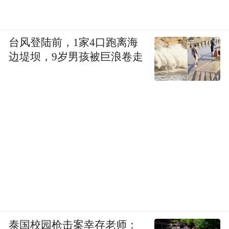
台风登陆前，1家4口跑离海
边堤坝，9岁男孩被巨浪卷走
泰国校园枪击案幸存老师：