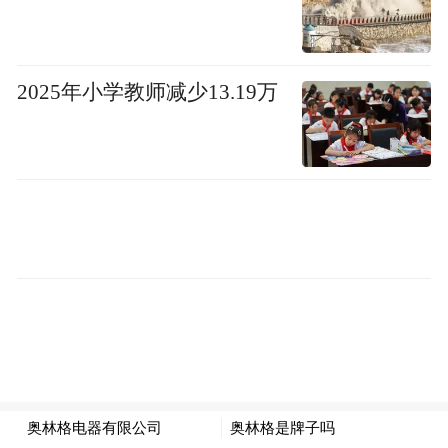
2025年小学教师减少13.19万
我在雁门关外等你回眸
残阳为崇福寺披上红绸
紫荆花开满北魏的衣袖
风吹动 长城脊梁的铜纽扣