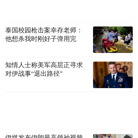
老城砖听见心跳的节奏
泰国校园枪击案幸存老师：
他想杀我时刚好子弹用完
我们的故事刚刚开头
知情人士称美军高层正寻求
“特别声明：以上作品内容(包括在内的视频、图片或音
频)为凤凰网旗下自媒体平台“大风号”用户上传并发
对伊战事“退出路径”
布，本平台仅提供信息存储空间服务。
Notice: The content above (including the videos,
pictures and audios if any) is uploaded and posted
by the user of Dafeng Hao, which is a social media
platform and merely provides information storage
space services.”
伊媒发布伊朗最高领袖视频