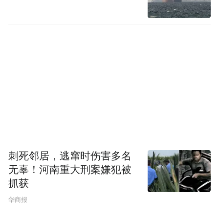
刺死邻居，逃窜时伤害多名
无辜！河南重大刑案嫌犯被
抓获
华商报