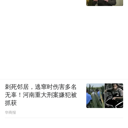
刺死邻居，逃窜时伤害多名
无辜！河南重大刑案嫌犯被
抓获
华商报