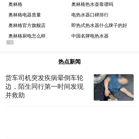
热点新闻
货车司机突发疾病晕倒车轮
边，陌生同行第一时间发现
梆子声里走西口
并救助
莜面香飘过杀虎口
黄酒烫热了旧烟斗