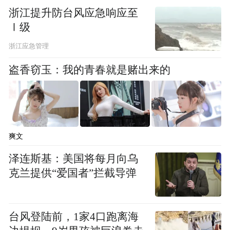
杨家将故事还在城头吼
浙江提升防台风应急响应至
Ⅰ级
浙江应急管理
盗香窃玉：我的青春就是赌出来的
爽文
泽连斯基：美国将每月向乌
克兰提供“爱国者”拦截导弹
台风登陆前，1家4口跑离海
我在雁门关外等你回眸