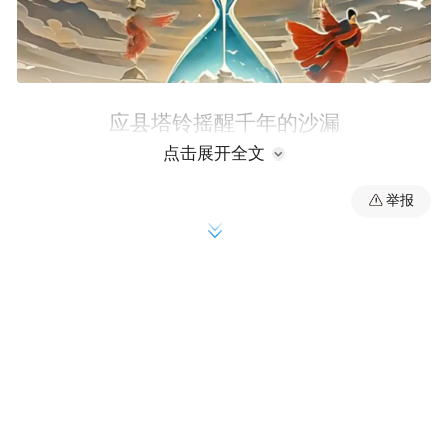
应县塔铃摇醒千年的沙漏
点击展开全文
举报
桑干河水倒映汉瓦的纹路