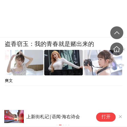
盗香窃玉：我的青春就是赌出来的
爽文
永
上新街札记|语闻·海右诗会
打开
年