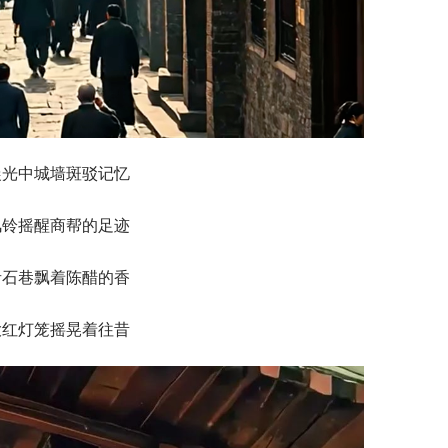
晨光中城墙斑驳记忆
风铃摇醒商帮的足迹
青石巷飘着陈醋的香
大红灯笼摇晃着往昔