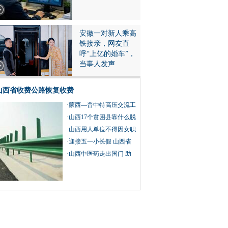
安徽一对新人乘高
铁接亲，网友直
呼“上亿的婚车”，
当事人发声
山西省收费公路恢复收费
·
蒙西—晋中特高压交流工
程线路工程跨越黄河
·
山西17个贫困县靠什么脱
贫摘帽？
·
山西用人单位不得因女职
工怀孕、生育、哺乳而予
·
迎接五一小长假 山西省
以辞退
组织开展系列文化旅游活
·
山西中医药走出国门 助
动
力疫情防控