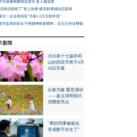
3岁女孩被闺蜜胁迫卖淫 多人被追责
横店快没剧组了”登上热搜 横店影视城动态辟谣
蒙古一企业再回应“月薪1.6万元招羊倌”
连市监局回应女子用烧烤铁签喂狗：店主已停业整顿
片新闻
2026第十七届井冈
山杜鹃花节将于4月
沽湖 碧水映云天
贵州思南：消夏音乐季激
吉林延边海兰台朝鲜
18日开幕
活文旅新活力
俗度假区开园迎客
以春为媒 暖意涌动
——盘点清明假日
消费新亮点
“离职同事被炼化
变成数字永生了”