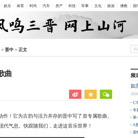
娱乐
体育
时尚
汽车
房产
科技
军事
文化
旅游
佛教
国
站
>
晋中
>
正文
属歌曲
频
如
2026
仁
专
个大动作！它为古韵与活力并存的晋中写了首专属歌曲。
第
A
现代气息。快跟随我们，走进这音乐世界！
宠