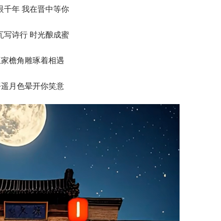
眼千年 我在晋中等你
瓦写诗行 时光酿成蜜
王家檐角雕琢着相遇
平遥月色晕开你笑意