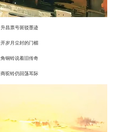
日升昌票号斑驳墨迹
推开岁月尘封的门楣
檐角铜铃说着旧传奇
晋商驼铃仍回荡耳际