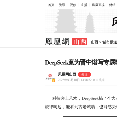
首页
资讯
视频
直播
凤凰卫视
财经
山西
>
城市频道
DeepSeek竟为晋中谱写专
凤凰网山西
2025年03月10日 13:46:52
来自北京
科技碰上艺术，DeepSeek搞了
旋律响起，能看到古老城墙，也能感受