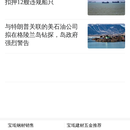
扣押12艘违规船只
司充分发挥技术、人才方面的优势，加快签
约项目开工建设、投产达效。
与特朗普关联的美石油公司
拟在格陵兰岛钻探，岛政府
强烈警告
刘星在主持签约仪式时指出，尚太年产20万
吨锂电池负极材料一体化项目落地晋中，必
将为晋中经济转型发展、新兴产业升级壮大
提供有力支撑，必将为晋中在全省推动高质