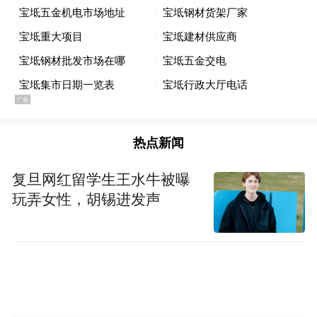
量发展中奋勇争先注入强劲动力。晋中市将
持续打造一流营商环境，强化各项要素服务
保障，全力以赴助力项目建设，与企业一道
开启合作共赢新篇章。
欧阳永跃感谢晋中市委、市政府多年来对公
热点新闻
司的支持和厚爱，表示将按照时间节点，加
快推进项目建设进度，争取早日开工建设，
复旦网红留学生王水牛被曝
玩弄女性，胡锡进发声
早日投产达效，为晋中在全省推动高质量发
展中奋勇争先贡献力量。（记者 智慧萍）
来源：晋中日报
“特别声明：以上作品内容(包括在内的视频、图片或音