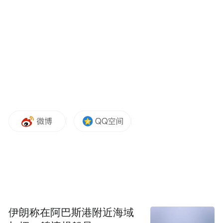
特色优势的现代化产业体系。晋中将以此次
签约为新的起点，抢抓机遇、乘势而上，在
政策供给上再加力，用好用活国省政策，根
据产业发展需求、企业发展诉求，量身定制
服务举措，打造稳定透明可预期的政策环
境；在服务项目上再发力，建立政企“亲清面
对面”长效服务机制，一站式帮助企业做好项
目审批、用地、资金等工作，推动企业早日
开工建设、早日投产达效；在创优环境上再
提力，持续打造市场化、法治化、国际化一
流营商环境，全天候全周期全链条服务，兴
商、利商、护商、爱商、富商，用最贴心的
营商环境打造最暖的港湾。希望尚太科技公
伊朗称在阿巴斯港附近海域