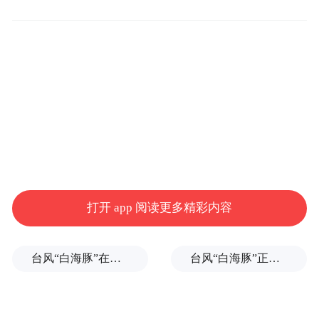
氢）汽车上下游产业链、供应链耦合，为构
建具有晋中特色优势的现代化产业体系注入
强大动能。
常书铭代表市委、市政府对项目签约表示热
烈祝贺，对尚太科技公司坚定选择晋中、始
终信任晋中、再次投资晋中表示诚挚谢意。
他说，晋中市委、市政府牢记领袖嘱托、扛
牢使命任务，正在举全市之力实施“156”战略
打开 app 阅读更多精彩内容
举措，持续优化“五张牌”高质量发展，新质
生产力赋能八大产业集群向新向绿向效，“晋
台风“白海豚”在浙江玉环登陆，大片树木被吹倒
台风“白海豚”正式登陆
创谷·晋中”大学城、综改区、农高区“一城双
区”产业科技互融互促互强，构建起具有晋中