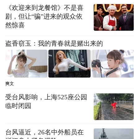
频)为凤凰网旗下自媒体平台“大风号”用户上传并发
《欢迎来到龙餐馆》不是喜
布，本平台仅提供信息存储空间服务。
剧，但让“骗”进来的观众依
Notice: The content above (including the videos,
然惊喜
pictures and audios if any) is uploaded and posted
by the user of Dafeng Hao, which is a social media
platform and merely provides information storage
盗香窃玉：我的青春就是赌出来的
space services.”
爽文
受台风影响，上海525座公园
临时闭园
台风逼近，26名中外船员在