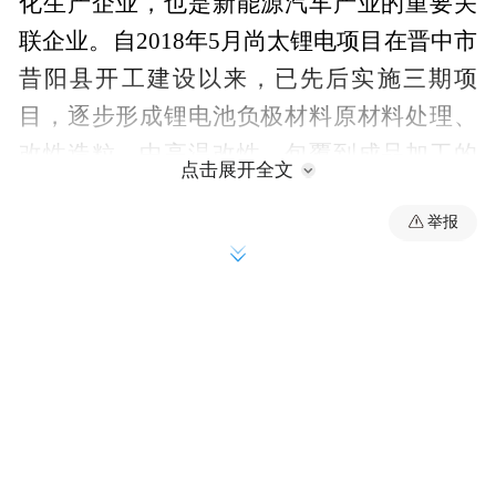
化生产企业，也是新能源汽车产业的重要关
联企业。自2018年5月尚太锂电项目在晋中市
昔阳县开工建设以来，已先后实施三期项
目，逐步形成锂电池负极材料原材料处理、
改性造粒、中高温改性、包覆到成品加工的
点击展开全文
全产业链。该公司2022年成功上市、2023年
举报
入选省级“链主”企业、2024年成长为同行业
全国“前三甲”的头部企业，创造了成长速
度、产业规模、行业标杆的发展奇迹，成为
晋中项目建设、深化全方位转型的重要标
识。这次总投资60亿元、年产20万吨锂电池
负极材料一体化项目（四期）的签约，将更
加有力推动新材料产业聚链成势、优势互
补、集成创新，更加有力促进新能源（醇