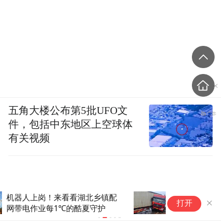
五角大楼公布第5批UFO文
件，包括中东地区上空球体
有关视频
台风天高速惊魂一刻！挂车撞护
开局“十五五
打开
栏司机被困，奉贤消防紧急破拆
一“芯”北上
成功救援