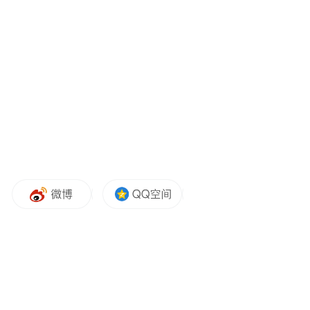
开拓、勇争先的春天序曲。榆次区通过《榆
次慢游》《数字产业》《乡村振兴》社火展
演，呈现榆次农商文旅深度融合全新画卷。
驻地高校以《人说山西好风光》舞动青春，
生动演绎城市与高校双向奔赴、携手奋进的
美好，让人们充分感受到“晋中是座大学
城”。太谷区人民昂扬向上的精神风貌，在形
意拳一招一式中精彩演绎，在铁棍一抬一舞
间生动呈现，在舞龙舞狮的上下翻飞中完美
展露。介休市通过高跷、秧歌舞等精彩表
演，以《希望的田野 奋进的介休》生动展现
介休节节攀升、步步向高的发展势头。寿阳
县傩舞、高跷竹马戏精彩纷呈，让人们领略