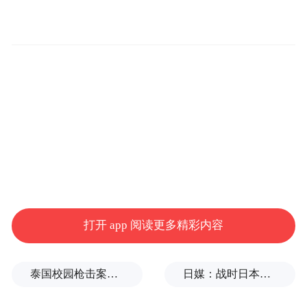
“怡然见晋中”城市文旅形象，让晋中厚重历
史文化底蕴焕发时代新风采；抢抓春节申遗
成功机遇，传承弘扬春节文化、丰富群众精
神文化生活，进一步增欢乐、提信心、聚合
力，满怀对未来的憧憬，绘制如歌如画的美
好蓝图。社火汇演活动在市城区文华街举
行，晋中市各县（区、市）、驻地高校精心
组织16支社火队伍参与集中汇演，汇演活动
共计18个节目，参演人员共3400余人。
打开 app 阅读更多精彩内容
汇演现场，欢乐的人们敲起锣鼓，扭起秧
歌，舞起彩绸，抬起铁棍，尽情抒发心中的
泰国校园枪击案致9死，枪手父亲道歉
日媒：战时日本多所大学进行输血人体实验，向患者注射动物血
喜悦，奏响晋中市上下以蛇行千里的劲头拼