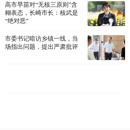
到非遗文化的独特魅力。左权县用绚丽多姿
高市早苗对“无核三原则”含
糊表态，长崎市长：核武是
的小花戏，讲述了“全国民间艺术之乡”之
“绝对恶”
美。平遥县歌舞情景剧《怡然见晋中·你好平
遥》，点燃中国年味，尽显怡然风采。祁县
市委书记暗访乡镇一线，当
的背抬棍表演“耍”出新年精气神，“舞”出喜
场指出问题，提出严肃批评
庆幸福感。昔阳县用非遗拉话，展示幸福美
好生活，让在场的每一个人都能感受到他们
的喜悦，不禁随着节奏动起来。和顺县以百
年非遗《跑莲灯》为形，以激情澎湃的《和
顺喊麦》为韵，用沉浸式表演，邀请人们共
游“中国牛郎织女文化之乡”。榆社县上演舞
蹈《拜大年》，以铿锵有力、欢快喜悦的霸
王鞭舞蹈，展示了凝心聚力、奋发向上的昂