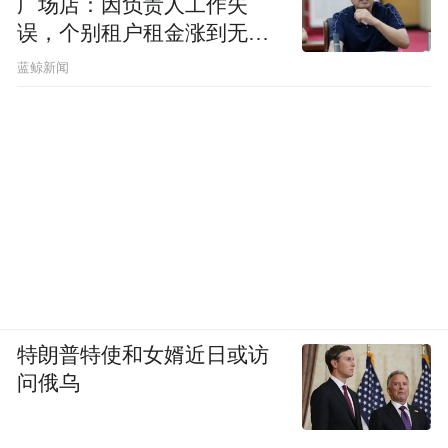
广场店：因负责人工作失
误，个别租户租金涨到无法
想象
蓝鲸新闻
特朗普特使和女婿近日或访
问俄乌