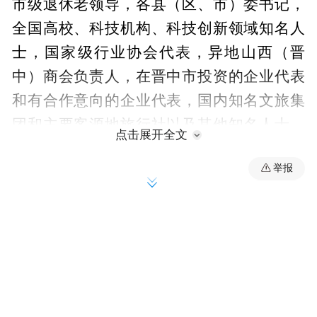
市级退休老领导，各县（区、市）委书记，
全国高校、科技机构、科技创新领域知名人
士，国家级行业协会代表，异地山西（晋
中）商会负责人，在晋中市投资的企业代表
和有合作意向的企业代表，国内知名文旅集
团和主要客源地旅行社以及其他知名人士，
点击展开全文
晋中市教师、劳模、医生、环卫、农民代表
举报
等一同观看演出。 此次社火汇演活动紧紧围
绕省委赋予晋中“在山西省推动高质量发展中
奋勇争先”期望要求，全面落实市委“156”战
略举措，讴歌新时代、唱响主旋律、弘扬正
能量，进一步凝聚起晋中市上下狠抓落实奋
勇争先的精气神；深入推进文旅深度融合，
擦亮晋商故里品牌、展示“双百”魅力，叫响