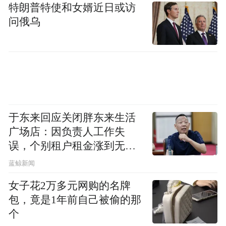
来源：晋中日报
特朗普特使和女婿近日或访
问俄乌
“特别声明：以上作品内容(包括在内的视频、图片或音
频)为凤凰网旗下自媒体平台“大风号”用户上传并发
布，本平台仅提供信息存储空间服务。
Notice: The content above (including the videos,
pictures and audios if any) is uploaded and posted
by the user of Dafeng Hao, which is a social media
platform and merely provides information storage
space services.”
于东来回应关闭胖东来生活
广场店：因负责人工作失
误，个别租户租金涨到无法
想象
蓝鲸新闻
女子花2万多元网购的名牌
包，竟是1年前自己被偷的那
个