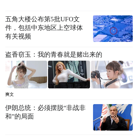
近年来，晋中市上下紧紧围绕市委“156”战略
举措，以非常之力打好“文旅牌”，坚持以文
五角大楼公布第5批UFO文
塑旅、以旅彰文，拓展“文旅+”“+文旅”，串
件，包括中东地区上空球体
有关视频
珠成链、集线成面，持续擦亮“怡然见晋中”
城市文旅形象。作为中国社火之乡，晋中市
盗香窃玉：我的青春就是赌出来的
在今年春节、元宵节期间，精心组织、系统
策划了“怡然见晋中 欢乐过大年”文旅迎新十
大系列活动，热闹社火迎新春便是系列活动
之一。通过举办此次社火汇演活动，充分展
爽文
示晋中独特的文旅资源和深厚的文化底蕴，
伊朗总统：必须摆脱“非战非
彰显晋中“中国社火之乡”品牌，以优质文旅
和”的局面
供给激发消费潜能。（记者李晓雯）