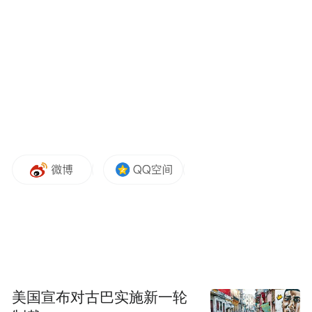
“欢乐过大年”活动精彩纷呈，“文旅迎新春”
实现优质供给。为进一步弘扬中华优秀传统
文化，晋中市精心策划打造“怡然见晋中 欢乐
过大年”文旅迎新十大系列活动，涵盖全市
311项春节主题活动，以传统味、时尚范、潮
流风，让广大游客在晋中欢度春节，以优质
文旅供给激发消费潜能。春节前夕，市委、
市政府在上海举办“怡然见晋中 沪晋过大年”
文旅宣介活动，效果明显，春节期间，上海
及长三角地区超7万人（次）来晋中市过大
年，较往年增长20%以上。
美国宣布对古巴实施新一轮