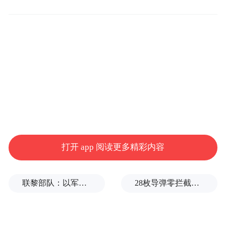
富、形式多样的群众文化文艺文旅活动，为
人民群众提供了既安全又美好的旅游体验，
累计接待游客超50万人（次）。太原（晋
中）旅游热点门户城市建设效果初步显现，
全域、全季、全龄大旅游格局加快构建，晋
中文旅业正在成为战略性支柱产业和民生幸
福产业。
打开 app 阅读更多精彩内容
联黎部队：以军单日向黎发射113枚炮弹
28枚导弹零拦截！基辅防空失灵，西方靠不住了