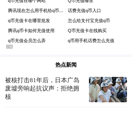
韵”营造文化氛围。市图书馆春节不打烊，策
划“怡然见晋中 书香伴‘两节’”线上线下51场
系列阅读推广活动，参与读者达29821人
（次），同比增长64%。市文化馆开展“金蛇
迎新春 怡然见晋中”群众文化摄影展，推出欢
乐城乡广场文化月线上展播活动。市博物馆
热点新闻
推出“庙趣新春·博物馆陪您过大年”“福满文博
馆 墨韵映新春”等春节系列活动，让游客参与
被核打击81年后，日本广岛
废墟旁响起抗议声：拒绝拥
剪窗花、拓印年画、制作传统面食、主题游
核
园会、手塑等非遗手工活动；灵石县博物馆
推出文物展览、文物知识竞答、非遗手工制
作等趣味活动，让游客在喜庆气氛中学习文
博知识、升级文博体验。