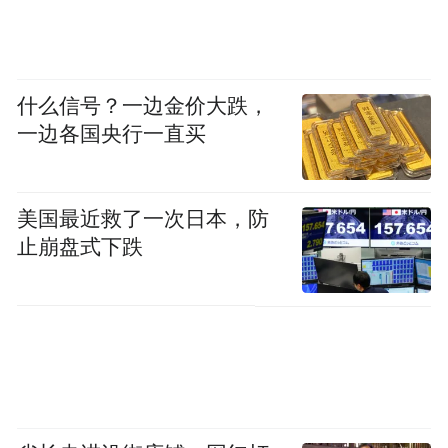
化与现代科技融合。
“赏灯过大年”盛宴流光溢彩，“火树银花”照
什么信号？一边金价大跌，
亮不夜之城。榆次潇河莲花湾景区举办2025
一边各国央行一直买
迎春灯会，设置“灵蛇送福”“莲花祈福”“潇河
情韵”等九大主题、40余组非遗彩灯，打造集
自贡灯展、电子烟花秀、“黑神话·悟空”机甲
美国最近救了一次日本，防
止崩盘式下跌
巡游、皇家大马戏、创意集装箱市集等为一
体的露天视听文化盛宴。平遥横坡古村新春
灯会引进炫彩文峰塔、孔雀献瑞、三星高照
等大型彩灯，搭配具有乡村气息的网红彩
灯，绘就一幅乡村振兴的美丽画卷。平遥古
城、榆次老城、太谷古城、祁县昭馀古城悬