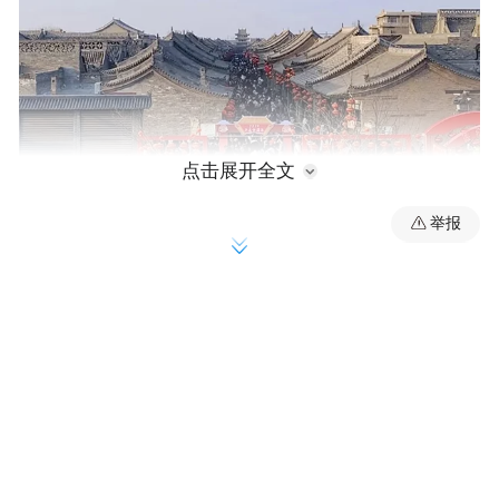
点击展开全文
举报
程婧 摄
2月5日，记者从市文化和旅游局获悉，春节
假期，全市累计接待游客279.3万人（次），
同比增长50.24%；累计门票收入3448.4万
元，同比增长7.23%。其中，榆次区文旅局组
织各景区景点、文化活动场所推出内容丰