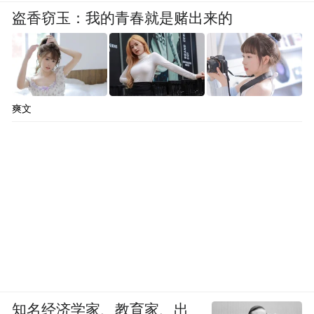
客来晋中感受中国传统文化之旅、太行山水
盗香窃玉：我的青春就是赌出来的
艺术之旅、休闲度假美食之旅。
“安全过大年”保障平稳运行，“文明出游”彰
显秩序井然。牢固树立底线思维，认真落实
爽文
省委、省政府和省文化和旅游厅会议精神，
按照市委、市政府统一部署，扎实做好文旅
安全生产工作。市文化和旅游局班子成员包
县督导，成立11支应急处置和志愿服务分
队，全覆盖对县域内旅行社、导游、A级旅
游景区、文博场馆及涉旅企业安全生产、市
场秩序进行全面排查检查。各A级旅游景区
和文博场馆要强化安全应急保障，及时发布
知名经济学家、教育家、出