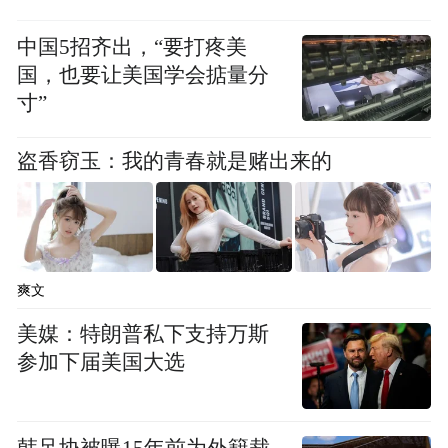
“非遗过大年”体验备受青睐，“非遗+”激发传
中国5招齐出，“要打疼美
国，也要让美国学会掂量分
承活力。市非遗馆推出“非遗过大年”主题活
寸”
动，通过剪纸、花馍等互动体验，让游客在
非遗中寻找春节记忆。祁县推出“乔家春囍非
盗香窃玉：我的青春就是赌出来的
遗年”活动，开门见喜、点灯仪式、社火大巡
游等八大板块活动，让游客感受到浓浓年
味。榆次区开展“非遗过大年”宣传展示活
动，和顺县开展“怡然见晋中 非遗迎新春 和
爽文
顺幸福年”群众文化活动展演，昔阳县推出
美媒：特朗普私下支持万斯
“回村过大年”系列非遗活动，左权县开展“非
参加下届美国大选
遗进景区 欢乐过大年”特色文化活动，让游客
在游玩中感受非遗传承。
韩足协被曝15年前为外籍裁