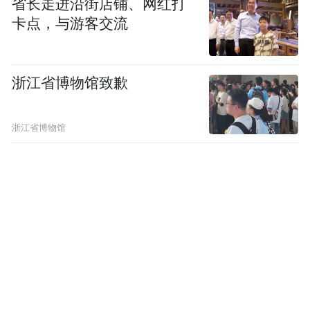
挂大红灯笼、花灯彩灯，打造春节不夜城。
省长走进沿街店铺、网红打
卡点，与游客交流
“惠民过大年”点燃游客热情，“省钱舒心”成
为游客共鸣。为进一步向全国宣传推广晋中
浙江省博物馆致歉
文旅资源，晋中市启动“晋中市面向全国地市
发放职工文旅普惠册”活动，向全国各地市寄
浙江省博物馆
出职工文旅普惠册邮件。介休绵山对晋中11
个县（区、市）及周边孝义市、汾阳市居民
凭本人身份证免除首道门票，左权县、和顺
县、昔阳县阳涉铁路客运服务正式开通，左
权县还推出了景区门票与列车票互通措施，
游客持有左权站出站票，就能免费游览“我的
太行·桐峪1941小镇”景区，景区门票能免费
兑换左权直达太原的列车车票，吸引更多游