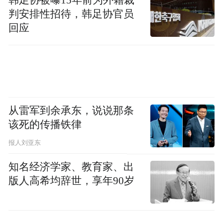
判安排性招待，韩足协官员
“科技过大年”项目亮眼吸睛，“数字文旅”迎
回应
来智慧浪潮。介休张壁古堡数字文旅灵境体
验项目《沉睡的古堡》，将前沿科技和本土
文化深度融合，为游客开启全新的沉浸式体
验之旅。灵石王家庄园《机遇时空X-META
全感VR主题乐园》大年初一正式开业，设有
从雷军到余承东，说说那条
大唐奇遇记、火星营救、末日历险、昆仑迷
该死的传播铁律
宫、冰龙寻珠等五大主题体验，通过虚拟现
报人刘亚东
实VR技术为游客带来精彩感官盛宴。SoReal
知名经济学家、教育家、出
焕真·平遥科技艺术体验、平遥古城3D灯光
版人高希均辞世，享年90岁
秀、左权县桐峪·1941博物馆互动体验等一批
数字文旅新场景，让游客在全感交互下零距
离体验虚拟与现实变幻，沉浸式体验传统文