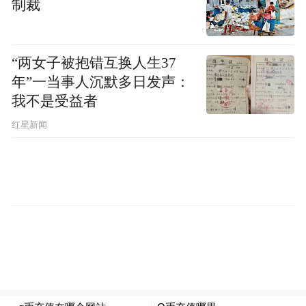
制裁
“冰雪过大年”运动乐趣无限，“冷资源”成为
“热动能”。榆次区九龙滑雪场、李宁国际滑
雪场等举办雪地趣味拔河比赛、冰雪俱乐部
“两女子被抱错互换人生37
挑战赛、晋中市滑雪锦标赛等赛事活动。太
年”一当事人沉默多日发声：
我不是受益者
谷区象峪谷神农世界、新城冰雪大世界，榆
社县云·繁星极地冰雪世界，寿阳县燕州小镇
红星新闻
冰雪大世界等，开展滑雪、戏雪、演出、冰
车冰船、雪地摩托、雪地秋千等亲子休闲活
动，让冰雪体验成为春节期间市民游玩的新
爆点、新潮流。春节期间，全市10家滑雪场
累计接待5.21万人（次），比去年同期增长
1.5倍。
“文博馆里过大年”感受别样年味，“书香墨