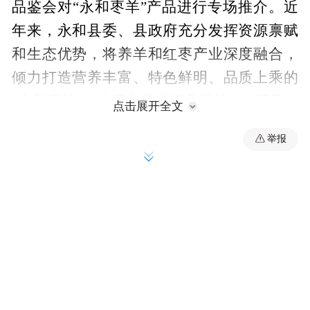
品鉴会对“永和枣羊”产品进行专场推介。近
年来，永和县委、县政府充分发挥资源禀赋
和生态优势，将养羊和红枣产业深度融合，
倾力打造营养丰富、特色鲜明、品质上乘的
“永和枣羊”，使得全县羊饲养量达40.5万只，
点击展开全文
全产业链产值达4亿元，从而迈入全省养羊大
举报
县行列。特别是，持续深化“院县合作”，走
生态养殖之路，在山西农大专家团队指导
下，提供配方饲料，不同的生长期，加入不
同比例的枣粉，所产羊肉风味独特、肉质鲜
嫩、营养丰富。2024年2月，成功举办“永和
枣羊”品牌发布会，研发的2大系列5个类别20
余种预制菜产品全面上市，受到了消费者的