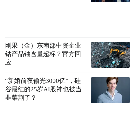
“特别声明：以上作品内容(包括在内的视频、图片或音
频)为凤凰网旗下自媒体平台“大风号”用户上传并发
布，本平台仅提供信息存储空间服务。
Notice: The content above (including the videos,
pictures and audios if any) is uploaded and posted
by the user of Dafeng Hao, which is a social media
platform and merely provides information storage
刚果（金）东南部中资企业
space services.”
钴产品铀含量超标？官方回
应
“新婚前夜输光3000亿”，硅
谷最红的25岁AI股神也被当
韭菜割了？