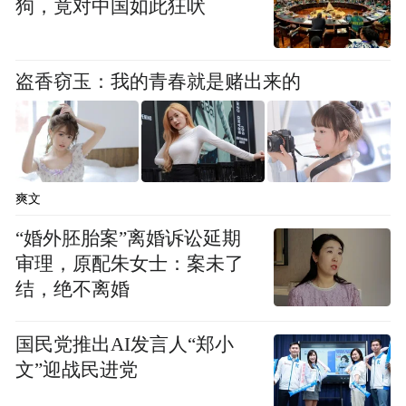
狗，竟对中国如此狂吠
和枣羊”产品供应商之间的交流合作，吸引更
多的消费者和投资者关注、了解永和，持续
盗香窃玉：我的青春就是赌出来的
提升“永和枣羊”品牌知名度，让“永和枣羊”
产品走向更广阔的市场，让更多的人品尝到
这份独特的美味。
永和县相关负责人表示，未来将继续加大对
爽文
“永和枣羊”产业的扶持力度，不断优化养殖
“婚外胚胎案”离婚诉讼延期
技术，研发更多的产品种类，提升产品质
审理，原配朱女士：案未了
结，绝不离婚
量，加强品牌宣传，积极拓展市场，把“永和
枣羊”打造成为全国知名的特色农产品品牌。
国民党推出AI发言人“郑小
（王鑫）
文”迎战民进党