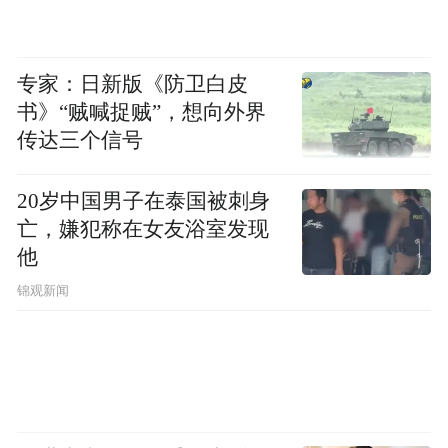
山乡巨变 圆梦今朝丨《乡见》走进薛公村
专家：日新版《防卫白皮
书》“贼喊捉贼”，想向外界
传达三个信号
20岁中国男子在泰国被刺身
亡，嫌犯称在女友浴室发现
他
00:00
06:49
锦观新闻
“蟹”逅好运城
见证山乡巨变
共赏乡村新图景