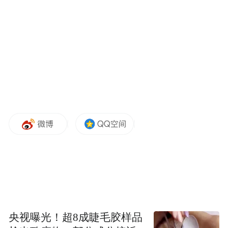
黑神话·悟空的热度
让运城的古建与文化更加深入人心
逃离城市计划｜好运运城
00:00
02:41
央视曝光！超8成睫毛胶样品