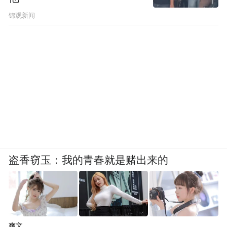
下好运城”的品牌理念，深化文旅融合，创新
锦观新闻
旅游业态，让这座历史文化名城在新时代的
征程上绽放更加璀璨的光芒。（凤凰网山西
王鑫）
“特别声明：以上作品内容(包括在内的视频、图片或音
频)为凤凰网旗下自媒体平台“大风号”用户上传并发
布，本平台仅提供信息存储空间服务。
Notice: The content above (including the videos,
pictures and audios if any) is uploaded and posted
by the user of Dafeng Hao, which is a social media
盗香窃玉：我的青春就是赌出来的
platform and merely provides information storage
space services.”
爽文