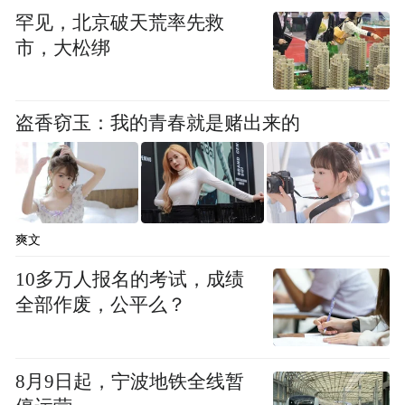
罕见，北京破天荒率先救
市，大松绑
盗香窃玉：我的青春就是赌出来的
00:00
03:06
关帝故里 好运河东
爽文
每一砖一瓦都镌刻着忠诚与英勇的传奇
10多万人报名的考试，成绩
全部作废，公平么？
每一幅壁画都诉说着不朽的英雄故事
秋趣运城YOU好运
8月9日起，宁波地铁全线暂