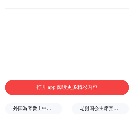
跟随董宇辉
领略运城古城的韵味与关公文化的魅力
跟着悟空游运城｜俯仰五千年风华
打开 app 阅读更多精彩内容
外国游客爱上中国旅拍、汉服和美甲
老挝国会主席赛宋蓬逝世
00:00
01:10
“国宝第一市”恭迎各位天命人