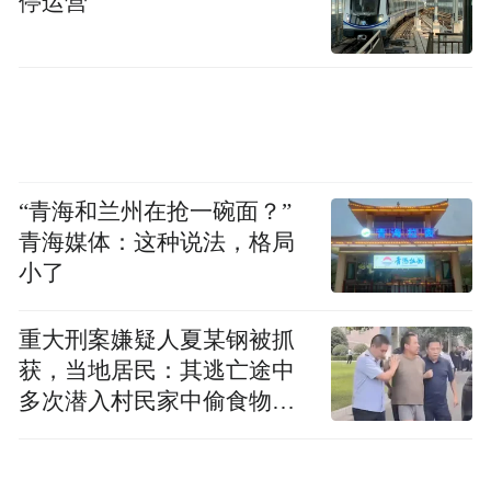
停运营
“青海和兰州在抢一碗面？”
00:00
03:38
青海媒体：这种说法，格局
小了
走进运城
重大刑案嫌疑人夏某钢被抓
获，当地居民：其逃亡途中
赏天鹅、观红叶、品文化、享美食
多次潜入村民家中偷食物被
发现
来一场如诗如画的秋日盛宴