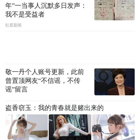
城文旅广泛征集运城盐湖、芮城圣天湖、平
年”一当事人沉默多日发声：
我不是受益者
陆大天鹅景区三大观赏区的天鹅摄影作品，
红星新闻
并将评选出一等奖1名、二等奖3名、三等奖
10名、优秀奖50名，颁发荣誉证书和奖金，
最高奖金3000元，参与方式详见“运城文旅”
公众号。
敬一丹个人账号更新，此前
此外，运城各地也将陆续推出冬日摄影系列
曾置顶网友“不信谣，不传
活动，如永济尧王台景区举办冬季摄影大
谣”留言
赛，河津市文联、河津市摄影家协会联合举
盗香窃玉：我的青春就是赌出来的
办冬景摄影大赛，平陆县委宣传部举办天鹅
摄影展，山西印象风陵旅游开发有限公司举
办《黑神话：悟空》主题旅拍活动等，欢迎