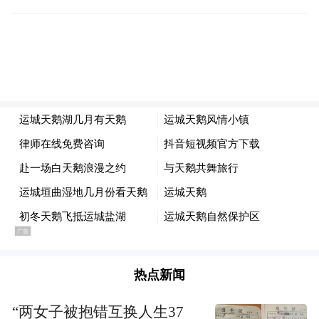
2025年至2月16日（正月十六）期间，周六开
设平陆专线，途经盐湖景区、周仓文化园、
平陆大天鹅景区等；周日开设芮城专线，途
经盐湖景区、圣天湖、永乐宫、广仁王庙、
城隍庙等，法定节假日两条线同时运行，可
在运城高铁站、北郊亿适家超市、运城火车
站等市区公交站点乘坐。
同时，运城文旅诚挚邀请全国摄影爱好者参
加“天鹅之恋 共赴运城冬日浪漫”主题摄影大
赛，用镜头捕捉天鹅的优雅瞬间，用影像讲
述运城的动人故事。
热点新闻
2024年12月5日起到2025年2月10日期间，运
“两女子被抱错互换人生37