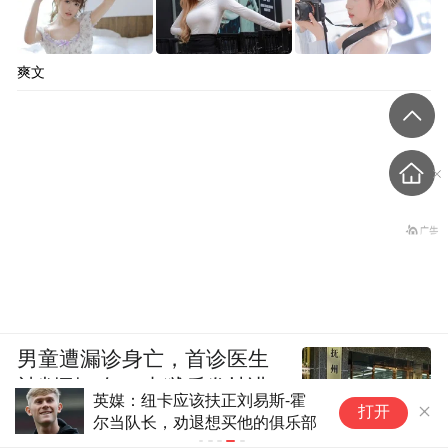
爽文
男童遭漏诊身亡，首诊医生
被判刑一年，出狱后发帖讲
英媒：纽卡应该扶正刘易斯-霍
打开
述接诊经过
尔当队长，劝退想买他的俱乐部