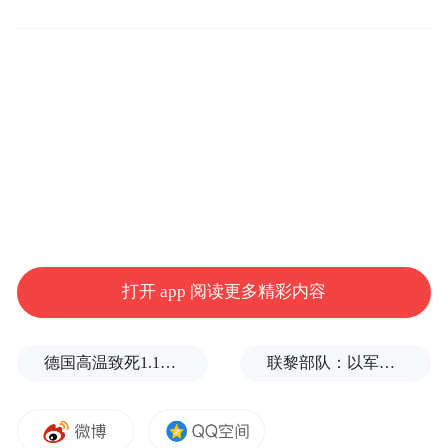
鸥、灰鹤、黑翅长脚鹬等近200种野生鸟类常
年在运“安家”。
打开 app 阅读更多精彩内容
德国高温致死1.19万人，为2016年来最高纪录
联黎部队：以军单日向黎发射113枚炮弹
运城盐湖，火烈鸟展翅翱翔。闫鑫 摄
卫靖介绍，每年12月至次年2月份，是来运城