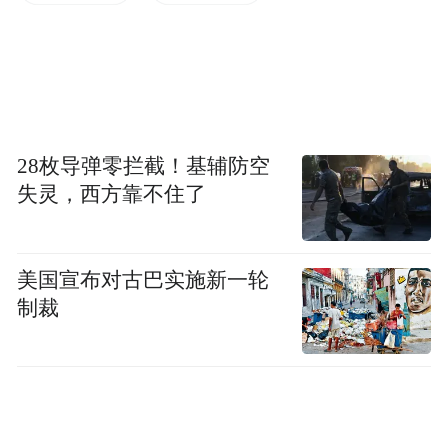
观赏天鹅的黄金时期。平陆大天鹅景区的天
鹅数量在元旦前后会达到峰值，预计上万
只，能看到成群结队的天鹅在水面游弋、嬉
戏、觅食等各种姿态，场面蔚为壮观。运城
盐湖等地的天鹅数量也较为稳定，且冬季的
28枚导弹零拦截！基辅防空
雪景与天鹅相互交织，更具观赏性。
失灵，西方靠不住了
目前，“天鹅之恋 共赴运城冬日浪漫”天鹅观
赏生态旅游活动已全面开启。运城盐湖景
美国宣布对古巴实施新一轮
区、芮城圣天湖景区、平陆大天鹅景区三大
制裁
天鹅观赏景区同步开放。
为方便广大游客朋友参观游览，运城市免费
开放冬观天鹅专线城景通，2024年12月起