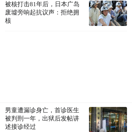
被核打击81年后，日本广岛
废墟旁响起抗议声：拒绝拥
核
男童遭漏诊身亡，首诊医生
被判刑一年，出狱后发帖讲
述接诊经过