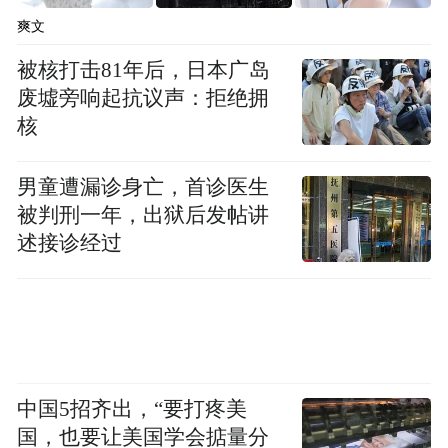
全国摄影爱好者踊跃参加。（田小丽）
爽文
“特别声明：以上作品内容(包括在内的视频、图片或音
被核打击81年后，日本广岛
频)为凤凰网旗下自媒体平台“大风号”用户上传并发
废墟旁响起抗议声：拒绝拥
布，本平台仅提供信息存储空间服务。
核
Notice: The content above (including the videos,
pictures and audios if any) is uploaded and posted
by the user of Dafeng Hao, which is a social media
男童遭漏诊身亡，首诊医生
platform and merely provides information storage
被判刑一年，出狱后发帖讲
space services.”
述接诊经过
中国5招齐出，“要打疼美
国，也要让美国学会掂量分