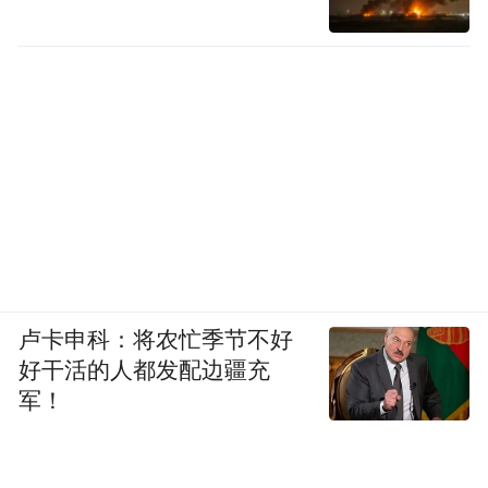
物院特展。在随后的两年多时间里，特展走
进扬州、深圳、青岛等多个城市。
——2023年12月，山西省永乐宫壁画保护研
究院挂牌成立永乐宫壁画数字复原实验室，
利用AI技术和图片处理系统对永乐宫壁画进
行数字化扫描，并对扫描作品进行修复。
——2024年10月9日，AMD×永乐宫壁画AI修
复成果展在永乐宫开展，三清殿《朝元图》
卢卡申科：将农忙季节不好
壁画保护修复成果亮相，揭开永乐宫壁画尘
好干活的人都发配边疆充
军！
封800年的神秘面纱。
——2024年10月24日，历经百年绘制的永乐