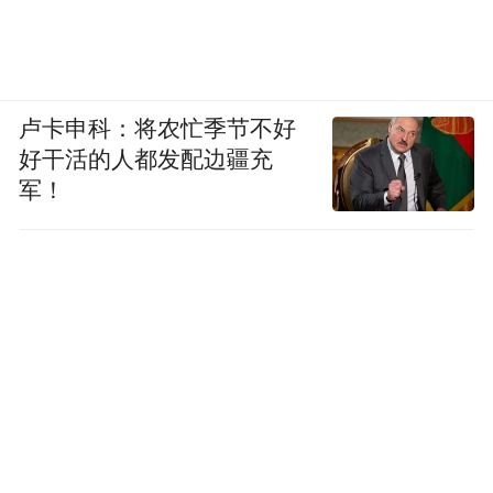
每逢节假日，来自全国各地的美术专业学生
来永乐宫写生实践，将壁画之美付诸笔端，
身临其境感受传统文化的独特魅力。
卢卡申科：将农忙季节不好
好干活的人都发配边疆充
“目前，永乐宫已成为国内十多所高校的大学
军！
生临摹实习基地。”席九龙说，永乐宫通过多
层次展示文物蕴藏的历史信息和文明要素，
真正让壁画“走”出来，让观众“融”进去。
“问渠那得清如许，为有源头活水来。”保
护、传承、利用好永乐宫这一艺术瑰宝，运
城从来不遗余力。未来，该市还将继续秉持
初心，利用先进技术和时代艺术语言对特色
历史文化进行创造性转化、创新性发展，为