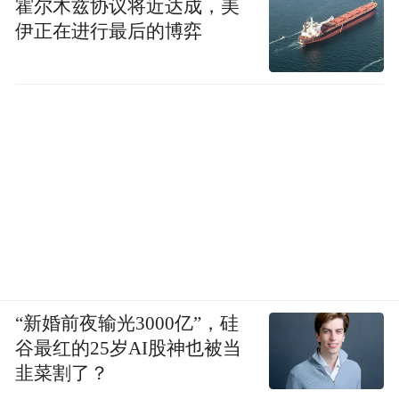
霍尔木兹协议将近达成，美
提升改造后的“永乐宫搬迁纪实展——永乐壮
伊正在进行最后的博弈
歌”展厅里，高达2.28米的琉璃鸱吻和孔雀蓝
釉角神引人注目，搬迁手写材料、专家讲述
视频及老照片等各种资料应有尽有，只需用
手指点击数字大屏就能看到详情。
“和光同尘——中国传统文化之道”展，从传
统之道、披云行道、冲和建宫、大道践行四
个方面介绍中华优秀传统文化，利用数字
化、AR、短视频等多种手段，讲好永乐宫壁
画道教文化、人物故事，让永乐文化动起
“新婚前夜输光3000亿”，硅
来、活起来、潮起来。
谷最红的25岁AI股神也被当
韭菜割了？