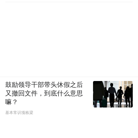
鼓励领导干部带头休假之后
主播董宇辉（左二）和“与辉同行”团队成员在永乐
又撤回文件，到底什么意思
宫壁画临摹室进行体验。兰立强摄
嘛？
基本常识项栋梁
2021年以来，以“观妙入真，永乐宫壁画保护
与传承”为主题的特展，先后在山西博物院、
深圳罗湖美术馆、扬州中国大运河博物馆巡