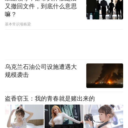
众号
又撤回文件，到底什么意思
嘛？
游戏中，玩家虽然不能直接看到这些壁画的
基本常识项栋梁
全貌，但通过细腻的画风和精心的设计，壁
画的部分元素被融入游戏场景中，传递出古
代壁画的独特魅力。
“永乐宫壁画艺术继承了唐、宋绘画传统，形
乌克兰石油公司设施遭遇大
成鲜明的时代特征，在中国绘画史上具有承
规模袭击
上启下的意义。”看着殿内壁画，永乐宫壁画
保护研究院院长席九龙一脸自豪，“跨进三清
盗香窃玉：我的青春就是赌出来的
殿的大门，几乎人人都会被殿内壁画的磅礴
气势所征服。”
自《黑神话·悟空》游戏发行以来，越来越多