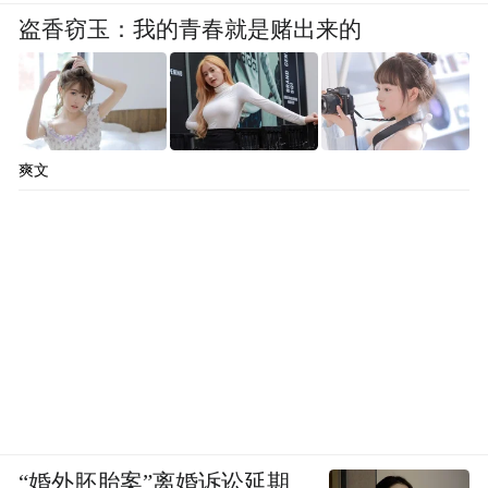
盗香窃玉：我的青春就是赌出来的
讲好运城故事注入更多活力。（凤凰网山西
田小丽、王鑫）
“特别声明：以上作品内容(包括在内的视频、图片或音
频)为凤凰网旗下自媒体平台“大风号”用户上传并发
爽文
布，本平台仅提供信息存储空间服务。
Notice: The content above (including the videos,
pictures and audios if any) is uploaded and posted
by the user of Dafeng Hao, which is a social media
platform and merely provides information storage
space services.”
“婚外胚胎案”离婚诉讼延期