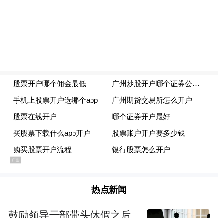
热点新闻
《黑神话：悟空》游戏画面（上）与永乐宫壁画
朝元图（下）。图源：“山西省文化和旅游厅”微信公
鼓励领导干部带头休假之后