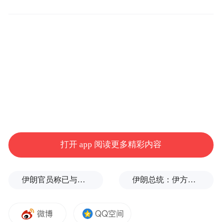
宫主殿三清殿，在赫赫有名的《朝元图》前
凝神驻足，仿佛穿越时空。
在今年爆火的《黑神话：悟空》国产3A游戏
中，尽管永乐宫壁画只是一闪而过，但仙气
飘飘的场景却让无数玩家为之向往。
众仙朝元，满壁风动。游戏场景取材自永乐
宫三清殿壁画《朝元图》。所谓“朝元”，即
打开 app 阅读更多精彩内容
朝谒元始天尊。在400多平方米的墙面上，
286座天神地祇以8个帝后主像为中心，向两
伊朗官员称已与阿曼就霍尔木兹海峡通行问题明确总体框架
伊朗总统：伊方未在涉谅解备忘录的谈判中作任何让步
列伸展成庞大的行列。神仙朝拜队伍列队清
晰，主神列其中尊贵无比，是人们想象中的