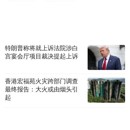
神界。这些盛世典仪画面，定格在丹青之
中，将过去的恢宏场景通过游戏呈现出来。
三清殿壁画线描，是中国工笔画最高成就的
代表。《朝元图》中袍服、衣带上的细长线
条，刚劲而畅顺的“一笔过”画法，让观者远
特朗普称将就上诉法院涉白
宫宴会厅项目裁决提起上诉
看似迎风飞动的飘忽感，加强了画面中仙人
的生动性。游戏场景对壁画的骨肉、衣饰、
神情加以还原。
香港宏福苑火灾跨部门调查
最终报告：大火或由烟头引
起