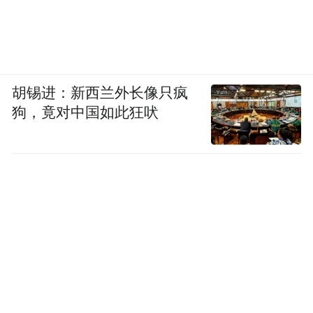
身着古装表演《永乐朝元》舞蹈节目，将殿
中壁画人物的风采与神韵展现得淋漓尽致。
2024年9月25日，“运城之夜”文旅主题推介活
胡锡进：新西兰外长像只疯
动走进西安大唐不夜城，为国内外游客带来
狗，竟对中国如此狂吠
一场精彩纷呈的文旅盛宴。通过原创永乐宫
众仙情景演绎的形式，带领现场游客沉浸式
体验永乐宫壁画的神秘与壮丽。
近年来，永乐宫以“大利用”为目的，加强文
物价值挖掘阐释，提高展示传播水平，努力
讲好永乐宫故事。