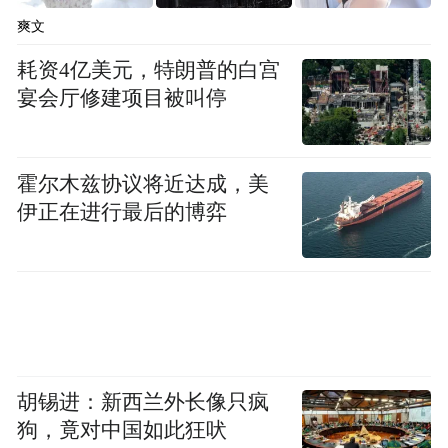
的游客跟随“天命人”的足迹，来到永乐宫打
爽文
卡，开启一场场文化之旅。
耗资4亿美元，特朗普的白宫
宴会厅修建项目被叫停
霍尔木兹协议将近达成，美
伊正在进行最后的博弈
胡锡进：新西兰外长像只疯
狗，竟对中国如此狂吠