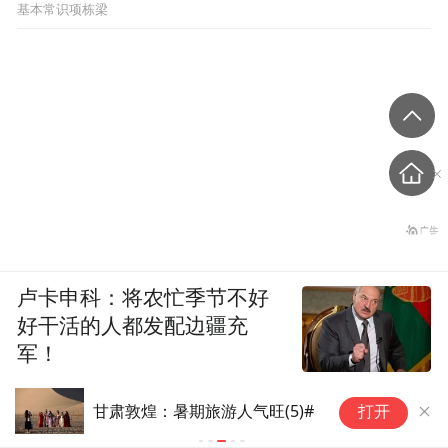
基本常识项栋梁
卢卡申科：将农忙季节不好
好干活的人都发配边疆充
军！
甘肃敦煌：暑期旅游人气旺(1)#
打开