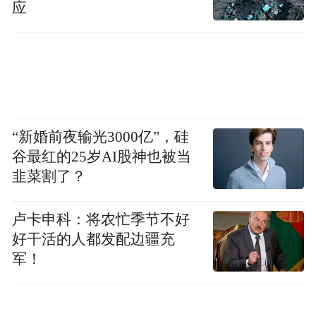
应
内无先例可循。”席九龙介绍，“古建筑专家
祁英涛、柴泽俊分别进行了多次壁画揭取、
搬迁实验，最终确定搬迁方案。历时近10年
的搬迁，不仅让珍贵的元代建筑和壁画完好
地保留下来，也为后来迁建历史文化遗产积
累了宝贵经验。”
“新婚前夜输光3000亿”，硅
谷最红的25岁AI股神也被当
搬迁虽让永乐宫得以重生，但由于年代久
韭菜割了？
远，壁画中的一些色彩、人物的配饰已看不
清楚。
卢卡申科：将农忙季节不好
好干活的人都发配边疆充
为了将壁画艺术更好地呈现于世人，2019年
军！
起，研究人员采用先进的数字影像技术，让
原本静态的壁画成为动态的影像。