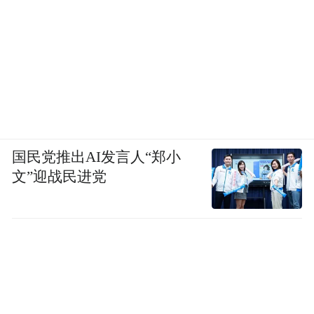
宫壁画《朝元图》在联合国教科文组织总部
巴黎展出，向世界讲述中国故事。
……
700多年前，永乐宫的画师一笔笔绘出传世经
典。如今，数字化技术让满壁丹青焕发新
国民党推出AI发言人“郑小
生。
文”迎战民进党
走进大众生活，讲好永乐宫故事
2024年6月12日，“与辉同行”山西行专场直播
第一站走进永乐宫，开启“好运之旅”。在“与
辉同行”直播中，“众仙”表情包火热上线，给
直播间讲解增添了趣味性。三清殿前，舞者