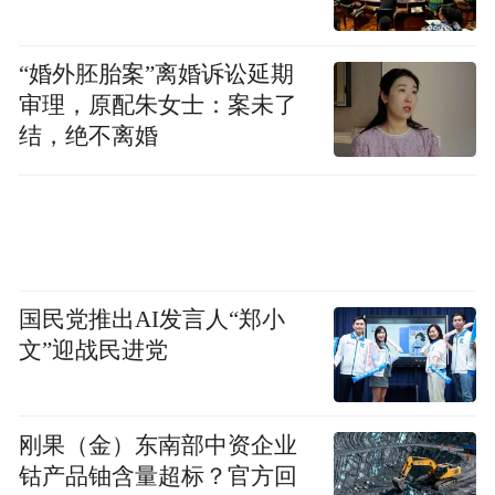
国庆假期，游客在永乐宫景区门口排起长队。图
源：“芮城县永乐宫景区”微信公众号
“婚外胚胎案”离婚诉讼延期
借助AI修复，让文化遗产“活”起来
审理，原配朱女士：案未了
结，绝不离婚
说起永乐宫壁画，令人难以置信的是，永乐
宫的整体建筑和巨幅壁画曾经历过一场世所
罕见的“乾坤大挪移”。
20世纪50年代，因其旧址处于三门峡水库工
国民党推出AI发言人“郑小
程淹没区，永乐宫面临被淹没的危机。为保
文”迎战民进党
护这一珍贵的历史文化遗产，一场规模空前
的拆迁与复建工程应运而生。
刚果（金）东南部中资企业
“搬迁难点在于壁画揭取，当时壁画揭取在国
钴产品铀含量超标？官方回