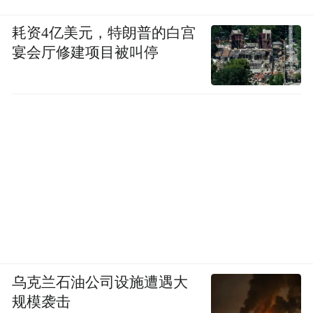
耗资4亿美元，特朗普的白宫
宴会厅修建项目被叫停
AMD永乐宫壁画AI修复成果展开启仪式。图源：
“山西永乐宫壁画保护研究院”公众号
文化遗产能“永生”吗？答案是能——在数字
化技术的焕活之下。
乌克兰石油公司设施遭遇大
规模袭击
——2021年，3D打印《朝元图》亮相山西博