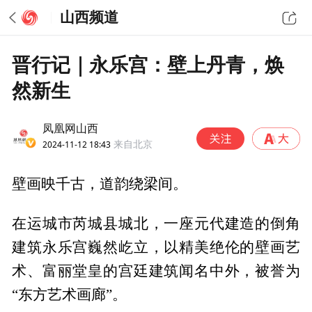
山西频道
晋行记｜永乐宫：壁上丹青，焕
然新生
凤凰网山西
2024-11-12 18:43
来自北京
壁画映千古，道韵绕梁间。
在运城市芮城县城北，一座元代建造的倒角
建筑永乐宫巍然屹立，以精美绝伦的壁画艺
术、富丽堂皇的宫廷建筑闻名中外，被誉为
“东方艺术画廊”。