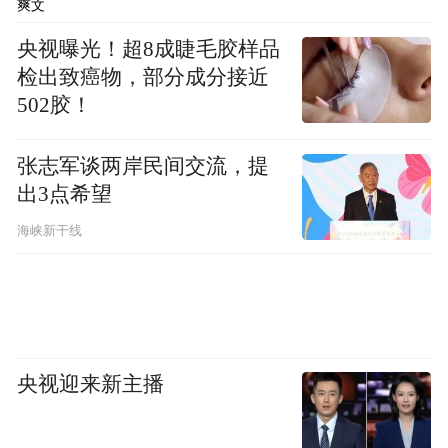
爽文
量实时动态监测；通过智慧化监控全覆盖保
障游客安全，实现景区监控无死角；通过安
央视曝光！超8成睫毛胶样品
检出致癌物，部分成分接近
防设备消防总布局，实现自动报警提醒，全
502胶！
面规避危险发生。
张志军谈两岸民间交流，提
在数字化时代网络营销是宣传的重要手段。
出3点希望
洪洞大槐树景区建立“两微一抖一手”等自媒
海峡新干线
体营销矩阵，通过各平台用户偏好及粉丝受
众利用短视频、直播、软文等新媒体形式，
挖掘移民后裔寻根故事，讲述大槐树文化故
事；通过在直播中以文化引申文创，促进直
播带货发展，增加二消经济增长。
央视迎来新主播
该负责人表示，景区一直以来都很注重提升