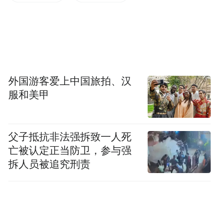
游客在游前、游中、游后全流程提供了便捷
高效和深度的服务体验，满足了游客的多重
旅游需求。
舒心！需求多元化了
外国游客爱上中国旅拍、汉
服和美甲
“在车辆到达景区智慧停车场时，游客可以通
过LED引导牌和相应终端设备，自助快速完
成停车、反向寻车、扫码收费的全流程操
父子抵抗非法强拆致一人死
作；在游览期间，游客可以在5分钟之内找到
亡被认定正当防卫，参与强
一座智慧厕所，智能除臭、免费刷脸取纸，
拆人员被追究刑责
感受舒适的如厕体验。”
此外，游客可在景区官网、官方公众号、官