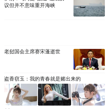
丰富游客旅游体验。洪洞大槐树景区将继续
议但并不意味重开海峡
聚焦智慧化提质升级，推进景区智慧化建
设，通过更深层次、更高层面的积极引入各
种智慧化项目，从游客需求体验出发，为游
客提供更满意、更贴心的服务，在文旅发展
融合大背景下助推大槐树文化行稳致远。
老挝国会主席赛宋蓬逝世
精心！管理超前化了
智慧体现在景区管理的精细化提升上。
盗香窃玉：我的青春就是赌出来的
为了实现智慧化在管理上的加成效果，洪洞
大槐树景区通过运用人流量监测系统，将实
时数据上传至大数据平台，实现景区游客流