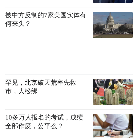
游客的旅游体验，这次成功入选智慧化建设
被中方反制的7家美国实体有
工作也再一次体现了景区的发展理念和努
何来头？
力。智慧化建设将是景区未来发展的重要方
向，景区将不断探索和引入更多的先进技术
和理念，提升智慧景区建设水平和能力，为
游客提供更好的旅游体验。
“特别声明：以上作品内容(包括在内的视频、图片或音
罕见，北京破天荒率先救
频)为凤凰网旗下自媒体平台“大风号”用户上传并发
市，大松绑
布，本平台仅提供信息存储空间服务。
Notice: The content above (including the videos,
pictures and audios if any) is uploaded and posted
by the user of Dafeng Hao, which is a social media
10多万人报名的考试，成绩
platform and merely provides information storage
全部作废，公平么？
space services.”