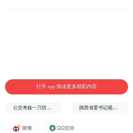
作为国家5A级旅游景区，洪洞大槐树寻根祭
祖园为推进景区智慧化建设，全面升级游客
旅游体验，近年来积极学习研究新技术，引
入各类智慧化项目、产品，以智慧化发展与
景区文化内涵相结合，努力打造山西省智慧
化景区。
打开 app 阅读更多精彩内容
早在2018年起，洪洞大槐树景区便确立了“文
化＋旅游＋科技”的智慧建设思路，以“服务
游客”为核心，以“优化管理、规范运营”为原
公交考核一刀切司机不敢开空调：别把压力转嫁一线员工
陕西省委书记观摩直播带货，同董宇辉交流
则，以“游客满意在大槐树”为准绳，依托云
计算、大数据、人工智能等方面的落地，为