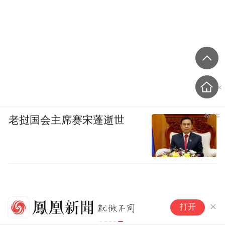
老挝国会主席赛宋蓬逝世
外
打开
美