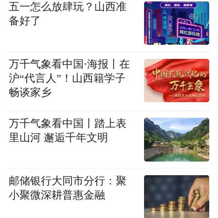
五一怎么放肆玩？山西准
备好了
万千气象看中国·海报丨在
沪“代言人”！山西籍学子
畅谈家乡
万千气象看中国丨踏上表
里山河 邂逅千年文明
邮储银行大同市分行：聚
小聚微深耕普惠金融