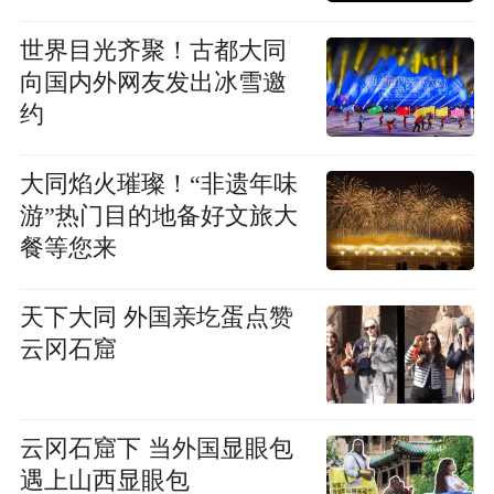
世界目光齐聚！古都大同
向国内外网友发出冰雪邀
约
大同焰火璀璨！“非遗年味
游”热门目的地备好文旅大
餐等您来
天下大同 外国亲圪蛋点赞
云冈石窟
云冈石窟下 当外国显眼包
遇上山西显眼包