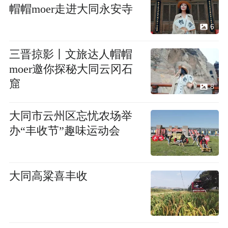
帽帽moer走进大同永安寺
6
三晋掠影丨文旅达人帽帽
moer邀你探秘大同云冈石
窟
8
大同市云州区忘忧农场举
办“丰收节”趣味运动会
大同高粱喜丰收