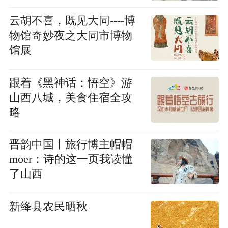
云胡不喜，既见大同----博
物馆奇妙夜之大同市博物
馆展
跟着《黑神话：悟空》游
山西八城，美食住宿全攻
略
晋韵中国丨旅行博主帽帽
moer：诗的这一页我读懂
了山西
新绛县农民晒秋