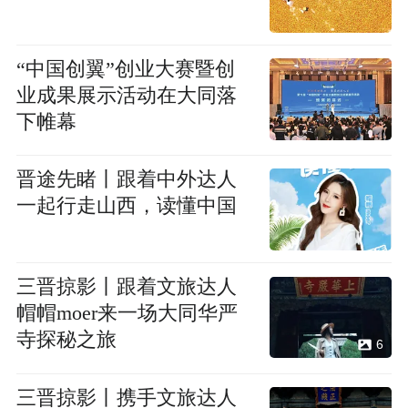
“中国创翼”创业大赛暨创
业成果展示活动在大同落
下帷幕
晋途先睹丨跟着中外达人
一起行走山西，读懂中国
三晋掠影丨跟着文旅达人
帽帽moer来一场大同华严
寺探秘之旅
6
三晋掠影丨携手文旅达人