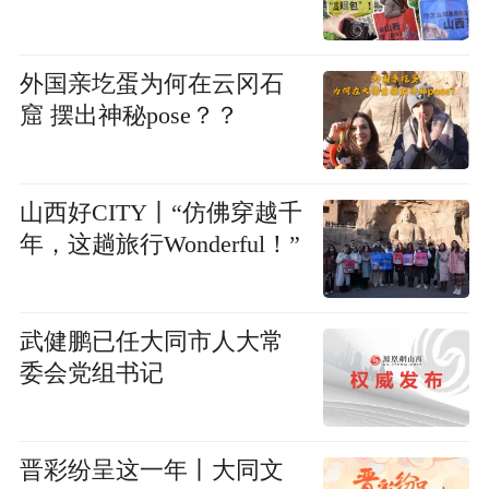
外国亲圪蛋为何在云冈石
窟 摆出神秘pose？？
山西好CITY丨“仿佛穿越千
年，这趟旅行Wonderful！”
武健鹏已任大同市人大常
委会党组书记
晋彩纷呈这一年丨大同文