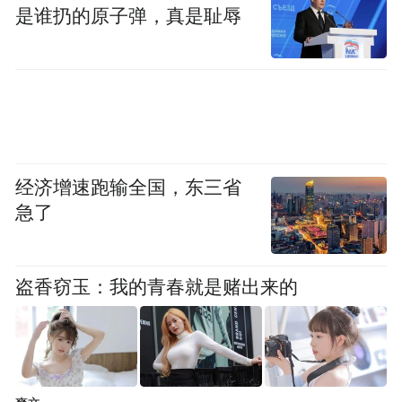
论坛不仅为国内外氢能领域搭建了高效交流
是谁扔的原子弹，真是耻辱
合作平台，更通过前沿观点碰撞与成果发
布，为氢能产业高质量发展锚定了方向。山
西凭借独特资源禀赋与积极产业布局，结合
论坛释放的多重动能，将持续为我国氢能产
业绿色低碳转型注入强劲动力。
经济增速跑输全国，东三省
急了
“特别声明：以上作品内容(包括在内的视频、图片或音
频)为凤凰网旗下自媒体平台“大风号”用户上传并发
布，本平台仅提供信息存储空间服务。
Notice: The content above (including the videos,
盗香窃玉：我的青春就是赌出来的
pictures and audios if any) is uploaded and posted
by the user of Dafeng Hao, which is a social media
platform and merely provides information storage
space services.”