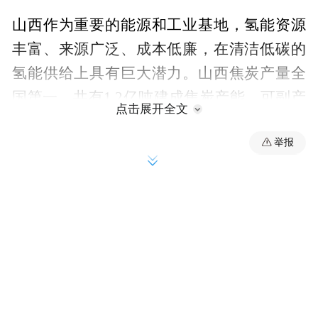
山西作为重要的能源和工业基地，氢能资源
丰富、来源广泛、成本低廉，在清洁低碳的
氢能供给上具有巨大潜力。山西焦炭产量全
国第一，共有1.2亿吨建成焦炭产能，可副产
点击展开全文
焦炉煤气约230亿标方，全部用于制氢可年产
举报
氢气120万吨。依托资源优势，山西省积极推
动氢能产业发展，太原、大同、吕梁、长
治、临汾等市氢能产业集群正在加速形成，
山西呈现绿色能源发展的新图景。