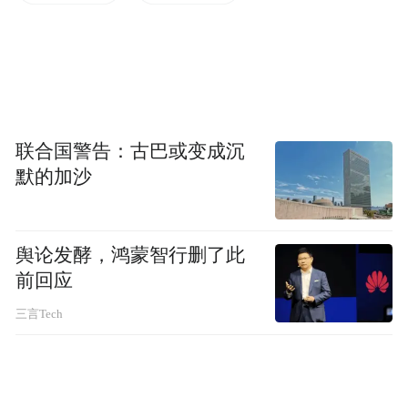
“氢（泛氢）能源可作为各能源之间的桥梁，
与化石能源和可再生能源实现联动，通过部
分替代，压缩化石能源消耗量，提高清洁能
源在能源结构中占比，丰富能源多元化供应
联合国警告：古巴或变成沉
体系，为能源安全保障机制的优化带来新契
默的加沙
机。”彭苏萍表示。
舆论发酵，鸿蒙智行删了此
在圆桌交流环节，山西美锦能源董事长姚锦
前回应
龙、上海氢晨科技董事长易培云、北京天海
三言Tech
氢能总经理张增营、山西鹏飞集团副总裁郑
梓豪4位嘉宾，围绕“碳中和·氢经济·新动能”
主题，分享了氢能与资源型经济转型发展的