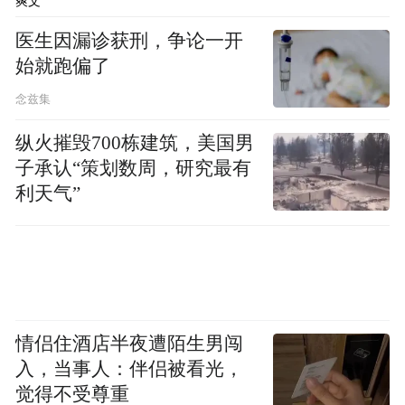
爽文
医生因漏诊获刑，争论一开
始就跑偏了
念兹集
纵火摧毁700栋建筑，美国男
子承认“策划数周，研究最有
利天气”
情侣住酒店半夜遭陌生男闯
入，当事人：伴侣被看光，
觉得不受尊重