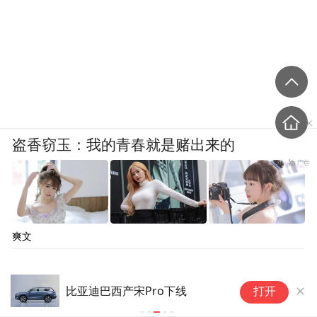
盗香窃玉：我的青春就是赌出来的
爽文
从
比亚迪巴西产宋Pro下线
打开
日