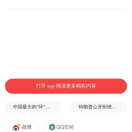
论坛期间，清华大学教授、全国政协常委欧
阳明高，中国工程院院士彭苏萍，山西鹏飞
集团董事局主席郑鹏，北京亿华通董事长、
山西财经大学双碳产业研究院院长张国强4位
嘉宾分别发表主题报告。
打开 app 阅读更多精彩内容
“我国燃料电池产品平稳发展，燃料电池车型
中国最大的“环”，要来了
特朗普公开拒绝泽连斯基！
覆盖客车、货车全系商用车，中国已经成为
全球燃料电池商用车保有量最多的国家。”欧
阳明高在报告中介绍。