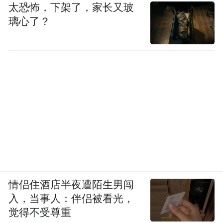
太恐怖，下架了，家长又玻
璃心了？
情侣住酒店半夜遭陌生男闯
入，当事人：伴侣被看光，
觉得不受尊重