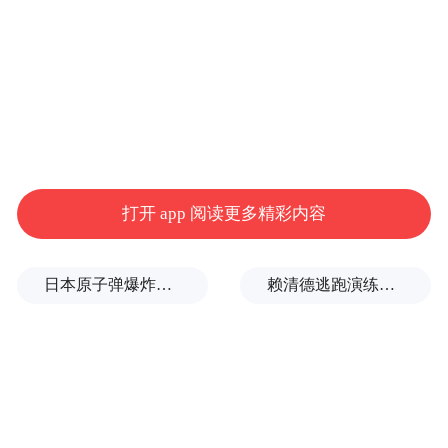
打开 app 阅读更多精彩内容
日本原子弹爆炸亲历者反对高市修改无核三原则，“她应该下台”
赖清德逃跑演练有美方人员参与，台媒体人：终于正式演练逃亡计划了