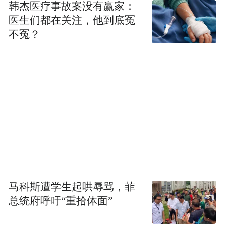
韩杰医疗事故案没有赢家：
医生们都在关注，他到底冤
不冤？
马科斯遭学生起哄辱骂，菲
总统府呼吁“重拾体面”