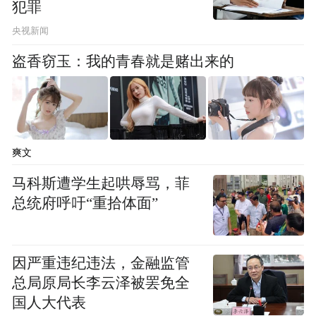
犯罪
央视新闻
盗香窃玉：我的青春就是赌出来的
爽文
马科斯遭学生起哄辱骂，菲
总统府呼吁“重拾体面”
因严重违纪违法，金融监管
总局原局长李云泽被罢免全
国人大代表