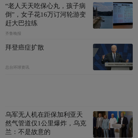
“老人天天吃保心丸，孩子病
倒”，女子花16万订河轮游变
赶大巴拉练
齐鲁晚报
拜登癌症扩散
总台环球资讯
乌军无人机在距保加利亚天
然气管道仅1公里爆炸，乌克
兰：不是故意的