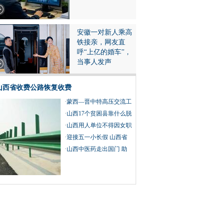
安徽一对新人乘高
铁接亲，网友直
呼“上亿的婚车”，
当事人发声
山西省收费公路恢复收费
·
蒙西—晋中特高压交流工
程线路工程跨越黄河
·
山西17个贫困县靠什么脱
贫摘帽？
·
山西用人单位不得因女职
工怀孕、生育、哺乳而予
·
迎接五一小长假 山西省
以辞退
组织开展系列文化旅游活
·
山西中医药走出国门 助
动
力疫情防控