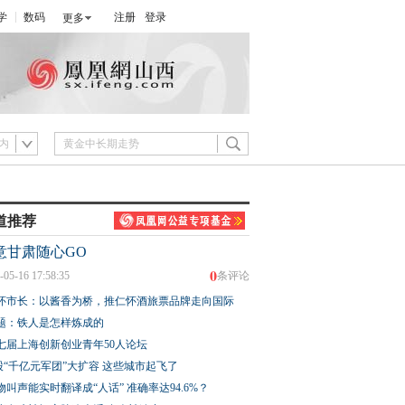
学
数码
注册
登录
更多
内
道推荐
意甘肃随心GO
0
-05-16 17:58:35
条评论
怀市长：以酱香为桥，推仁怀酒旅票品牌走向国际
题：铁人是怎样炼成的
七届上海创新创业青年50人论坛
股“千亿元军团”大扩容 这些城市起飞了
物叫声能实时翻译成“人话” 准确率达94.6%？