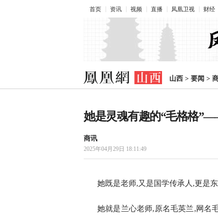
首页
资讯
视频
直播
凤凰卫视
财经
山西
>
要闻
>
她是灵魂有趣的“毛格格”
商讯
2025年04月29日 18:11:49
她既是老师,又是国学传承人,更是
她就是兰心老师,原名毛英兰,网名