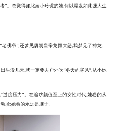
特者”。总觉得如此娇小玲珑的她,何以爆发如此强大生
“老佛爷”,还梦见唐朝皇帝龙颜大怒;我梦见了神龙、
出生没几天,就一定要去户外吹“冬天的寒风”,从小她
,“过度压力”。在追求颜值至上的女性时代,她卷的从
不动脸;她卷的永远是脑子。