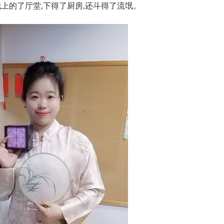
我上的了厅堂,下得了厨房,还斗得了流氓。