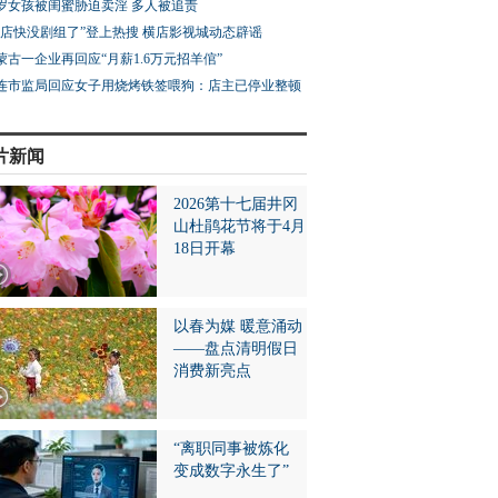
3岁女孩被闺蜜胁迫卖淫 多人被追责
横店快没剧组了”登上热搜 横店影视城动态辟谣
蒙古一企业再回应“月薪1.6万元招羊倌”
连市监局回应女子用烧烤铁签喂狗：店主已停业整顿
片新闻
2026第十七届井冈
山杜鹃花节将于4月
18日开幕
以春为媒 暖意涌动
——盘点清明假日
消费新亮点
“离职同事被炼化
变成数字永生了”