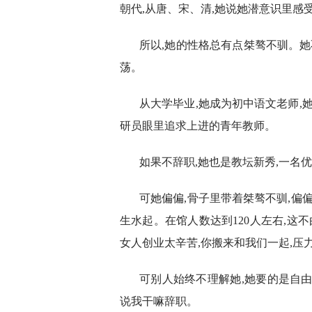
朝代,从唐、宋、清,她说她潜意识里感
所以,她的性格总有点桀骜不驯。她不
荡。
从大学毕业,她成为初中语文老师,
研员眼里追求上进的青年教师。
如果不辞职,她也是教坛新秀,一名
可她偏偏,骨子里带着桀骜不驯,偏
生水起。在馆人数达到120人左右,这不
女人创业太辛苦,你搬来和我们一起,压
可别人始终不理解她,她要的是自由,
说我干嘛辞职。