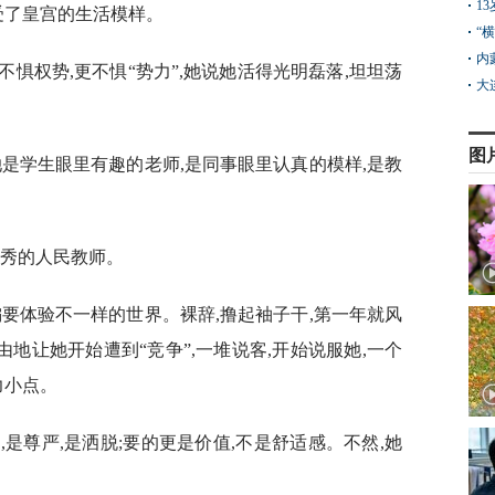
1
受了皇宫的生活模样。
“
内
惧权势,更不惧“势力”,她说她活得光明磊落,坦坦荡
大
图
她是学生眼里有趣的老师,是同事眼里认真的模样,是教
优秀的人民教师。
偏要体验不一样的世界。裸辞,撸起袖子干,第一年就风
由地让她开始遭到“竞争”,一堆说客,开始说服她,一个
力小点。
是尊严,是洒脱;要的更是价值,不是舒适感。不然,她