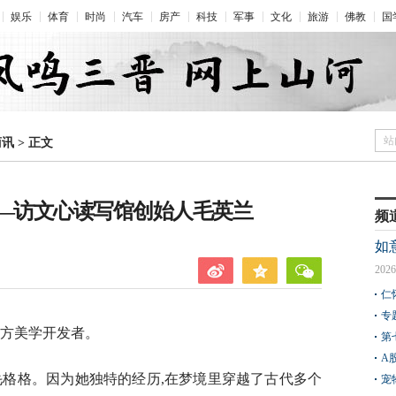
娱乐
体育
时尚
汽车
房产
科技
军事
文化
旅游
佛教
国
站
商讯
>
正文
——访文心读写馆创始人毛英兰
频
如
2026
仁
专
东方美学开发者。
第
A
毛格格。因为她独特的经历,在梦境里穿越了古代多个
宠