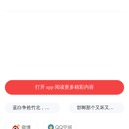
打开 app 阅读更多精彩内容
蓝白争抢竹北，整合卡关！黄国昌：相信郑丽文会守诺
邯郸那个又坏又蠢的执行局长，只是积怨已久的冰山一角