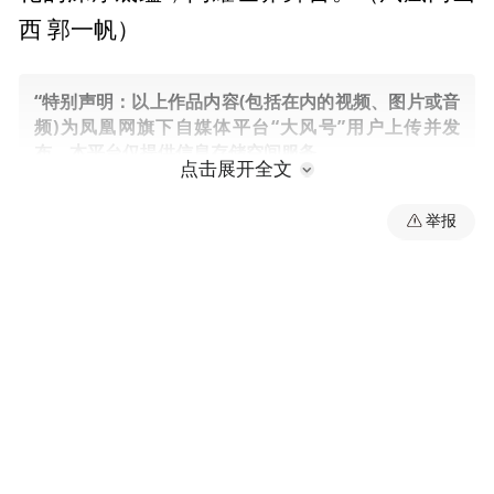
西 郭一帆）
“特别声明：以上作品内容(包括在内的视频、图片或音
频)为凤凰网旗下自媒体平台“大风号”用户上传并发
布，本平台仅提供信息存储空间服务。
点击展开全文
Notice: The content above (including the videos,
pictures and audios if any) is uploaded and posted
举报
by the user of Dafeng Hao, which is a social media
platform and merely provides information storage
space services.”