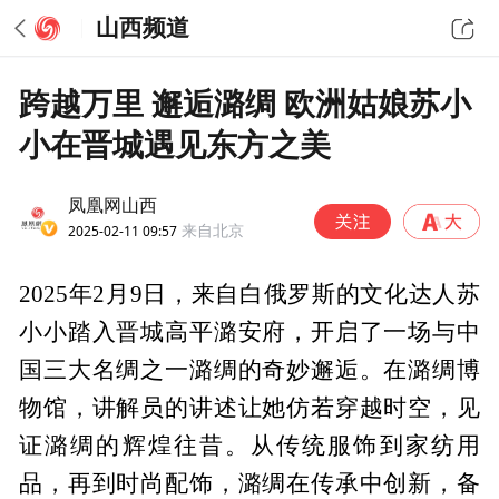
山西频道
跨越万里 邂逅潞绸 欧洲姑娘苏小
小在晋城遇见东方之美
凤凰网山西
2025-02-11 09:57
来自北京
2025年2月9日，来自白俄罗斯的文化达人苏
小小踏入晋城高平潞安府，开启了一场与中
国三大名绸之一潞绸的奇妙邂逅。在潞绸博
物馆，讲解员的讲述让她仿若穿越时空，见
证潞绸的辉煌往昔。从传统服饰到家纺用
品，再到时尚配饰，潞绸在传承中创新，备