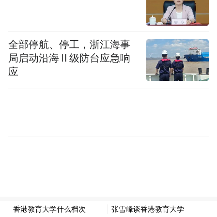
持活动并致辞
庆典活动由联合国教科文组织直属协会
全部停航、停工，浙江海事
(UCA)会长玛赫耶达主持。她在致辞中表
局启动沿海Ⅱ级防台应急响
应
示，春节是世界文化遗产的重要组成部分，
承载着团结、和谐与希望的价值观。此次活
动不仅展示了各国青少年的艺术才华，更为
不同文化之间的交流搭建了桥梁，促进世界
和平与共融。
现场展出了中国青少年艺术团的绘画、雕塑
等艺术作品，包括《龙脊梯田》《梦境》
《鱼跃龙门》《卷发头的石狮子》《晋侯鸟
尊图》《地下城》等，这些作品展现了孩子