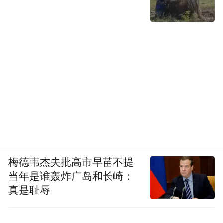
梅德韦杰夫批高市早苗不提
当年是谁轰炸广岛和长崎：
真是耻辱