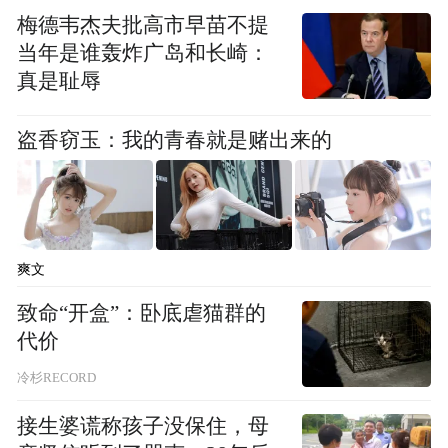
梅德韦杰夫批高市早苗不提
当年是谁轰炸广岛和长崎：
真是耻辱
盗香窃玉：我的青春就是赌出来的
中国青少年艺术团演出现场
爽文
当晚的节目丰富多彩，充满艺术感染力。张
致命“开盒”：卧底虐猫群的
晋红的原创歌曲《做自己的光》以其悠扬且
代价
充满力量的曲调引起全场共鸣，蒙波里耶歌
冷杉RECORD
剧院男中音、山西籍青年歌唱家贾一然的激
接生婆谎称孩子没保住，母
情演唱引发阵阵掌声，中央音乐学院附中学