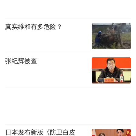
真实维和有多危险？
主办方为作曲家张晋红颁发了荣誉证书
活动最后，张晋红将原创歌曲《希望》的使
张纪辉被查
用权捐赠给联合国教科文组织儿童合唱团。
主办方为参与此次活动的组织和成员颁发了
感谢证书，特别为作曲家张晋红颁发了荣誉
证书，以表彰她为文化交流与国际友谊所作
出的贡献。
日本发布新版《防卫白皮