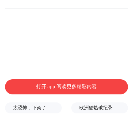
据了解，“希望与未来”国际青少年文化艺术
交流团中方代表于1月31日和2月1日先后在联
打开 app 阅读更多精彩内容
合国教科文组织总部和巴黎共和国广场，表
演了合唱、独唱、民族器乐、中国传统武术
太恐怖，下架了，家长又玻璃心了？
欧洲酷热破纪录！德国近1.2万人因高温丧生
等节目，并展出中国青少年20余件美术作
品，充分向世界展示了新时代中国青少年的