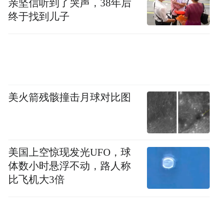
亲坚信听到了哭声，38年后
生胡宝艺的琵琶独奏《灯月交辉》韵味悠
终于找到儿子
长，山西大学学生雍思源的中国传统武术
《查拳》刚劲有力，精彩的表演一次次将现
场氛围推向高潮。节目中还穿插了阿塞拜疆
庆祝新春的舞蹈，以及孩子们合唱的《如果
我去中国》，多元文化的交融在欢乐和谐的
美火箭残骸撞击月球对比图
氛围中，更加生动感人。
美国上空惊现发光UFO，球
体数小时悬浮不动，路人称
比飞机大3倍