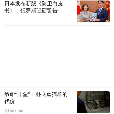
日本发布新版《防卫白皮
小丽）
书》，俄罗斯强硬警告
“特别声明：以上作品内容(包括在内的视频、图片或音
频)为凤凰网旗下自媒体平台“大风号”用户上传并发
布，本平台仅提供信息存储空间服务。
Notice: The content above (including the videos,
pictures and audios if any) is uploaded and posted
by the user of Dafeng Hao, which is a social media
platform and merely provides information storage
space services.”
致命“开盒”：卧底虐猫群的
代价
冷杉RECORD