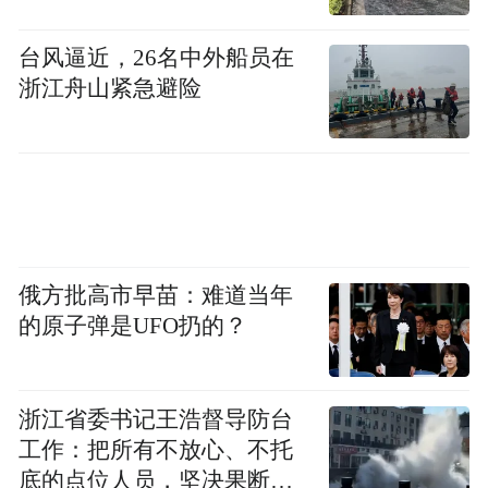
校研究生，中共党员，现任祁县县委书记、
拟提名为市人大常委会副主任
一级调研员，
台风逼近，26名中外船员在
候选人。
浙江舟山紧急避险
王 刚，
男，汉族，1968年5月生，在职大
学，中共党员，现任阳泉市政府秘书长、市
拟提名为市
政府办公室主任、二级巡视员，
政协副主席候选人。
俄方批高市早苗：难道当年
聂永平，
男，汉族，1968年3月生，中央党校
的原子弹是UFO扔的？
研究生，中共党员，现任晋城市财政局党组
拟提名为市政协
书记、局长、一级调研员，
浙江省委书记王浩督导防台
副主席候选人。
工作：把所有不放心、不托
底的点位人员，坚决果断转