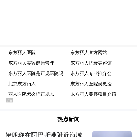
文晓东，
男，汉族，1970年3月生，在职大
拟提名
学，中共党员，现任天镇县委书记，
为市人大常委会副主任候选人。
曹 旭，
男，汉族，1969年11月生，省委党
校研究生，中共党员，现任大同市工信局党
拟提名为市人
组书记、局长、一级调研员，
大常委会副主任候选人。
王 伟，
男，汉族，1970年4月生，大学，中
共党员，现任大同市财政局党组书记、局
热点新闻
拟提名为市政协副主席候
长、一级调研员，
选人。
伊朗称在阿巴斯港附近海域