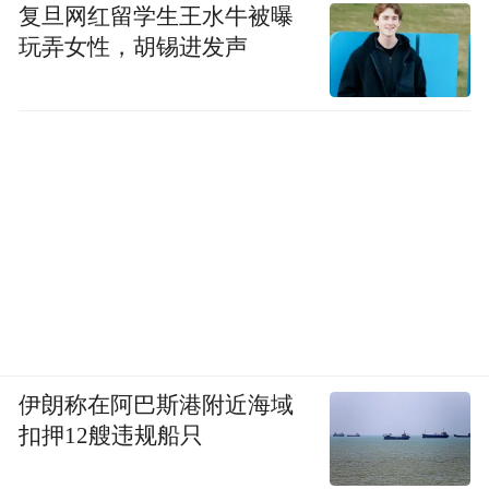
复旦网红留学生王水牛被曝
梅备荒，
男，汉族，1974年8月生，在职研究
玩弄女性，胡锡进发声
生，中共党员，现任中国广电山西公司党委
拟任省管企业正职。
委员、副总经理，
●
公示时间：
从2024年12月23日至2024年12
月27日
公示期间，可通过来信、来电等方式向省委
组织部反映公示对象在德、能、勤、绩、廉
等方面存在的问题。反映情况和问题应实事
求是、客观公正。为便于核实、反馈有关情
伊朗称在阿巴斯港附近海域
况，提倡反映人提供真实姓名和联系方式，
扣押12艘违规船只
我们将严格履行保密义务。