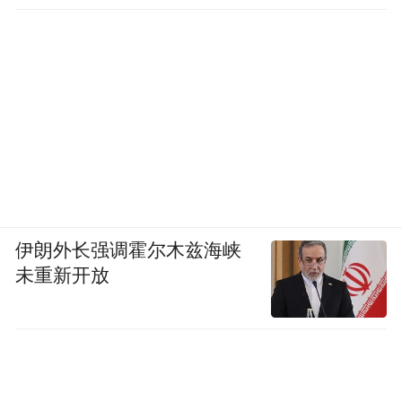
● 来信地址：
太原市迎泽大街369号省委组织部干部监督
处，邮编：030071
● 联系电话：
0351—12380，
伊朗外长强调霍尔木兹海峡
0351—4045211（传真）
未重新开放
● 省委组织部电子邮箱：
sxswzzbgbgsxx@189.cn