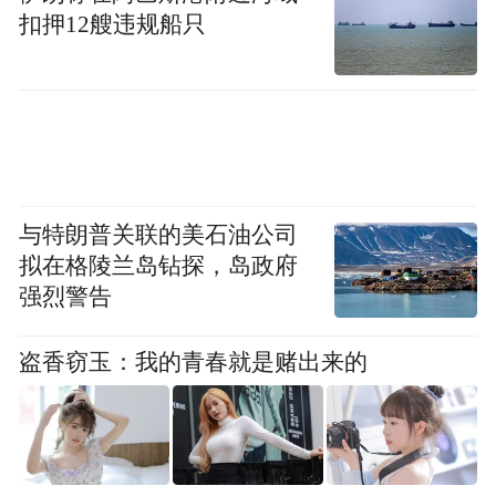
扣押12艘违规船只
王海军，
男，汉族，1971年11月生，中央党
校研究生，中共党员，现任朔州市纪委副书
记、市监委副主任、二级巡视员、二级高级
拟提名为市人大常委会副主任候选
监察官，
人。
与特朗普关联的美石油公司
拟在格陵兰岛钻探，岛政府
何勇儒，
男，汉族，1970年4月生，大学，中
强烈警告
共党员，现任朔州市城市管理局党组书记、
拟提名为市政协副主席候选人。
局长，
盗香窃玉：我的青春就是赌出来的
段兴金，
男，汉族，1966年12月生，在职大
学，中共党员，现任朔州市人民检察院党组
副书记、主持日常工作的副检察长、二级高