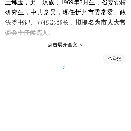
王琳玉，
男，汉族，1969年3月生，省委党校
研究生，中共党员，现任忻州市委常委、政
拟提名为市人大常
法委书记、宣传部部长，
委会主任候选人。
点击展开全文
武健鹏，
男，汉族，1971年3月生，研究生，
中共党员，现任晋城市委常委、秘书长、宣
举报
拟提名为市人大常委会主任候选
传部部长，
人。
梁晓旭，
男，汉族，1971年4月生，大学，中
共党员，现任临汾市委常委、市纪委书记、
拟提名为市
市监委主任、二级高级监察官，
人大常委会主任候选人。