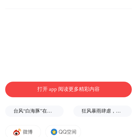
袁尔铭，
男，汉族，1968年4月生，研究生，
中共党员，现任太原市小店区委书记、一级
拟提名为市人大常委会副主任候选
调研员，
人。
李卫平，
男，汉族，1969年9月生，在职研究
生，中共党员，现任古交市委书记、一级调
拟提名为市政协副主席候选人。
研员，
打开 app 阅读更多精彩内容
胡建林，
男，汉族，1968年6月生，中央党校
台风“白海豚”在浙江玉环登陆，大片树木被吹倒
狂风暴雨肆虐，台州一家电厂遭受猛烈冲击
研究生，中共党员，现任太原市委主持日常
拟提名为市
工作的副秘书长、一级调研员，
政协副主席候选人。