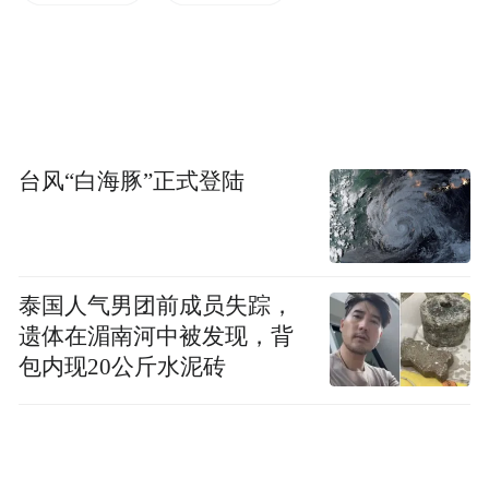
李 颖，
女，汉族，1969年12月生，在职研
究生，中共党员，现任太原市委教育工委书
拟提名为
记、市教育局局长、一级调研员，
市政协副主席候选人。
台风“白海豚”正式登陆
宋毅方，
男，汉族，1971年5月生，大学，无
拟提名为市
党派，现任太原市工商联主席，
政协副主席候选人。
泰国人气男团前成员失踪，
遗体在湄南河中被发现，背
郜宏漪，
包内现20公斤水泥砖
女，汉族，1965年8月生，大学，民
革成员，现任太原市卫生学校校长、民革市
拟提名为市政协副主席候选
委会副主委，
人。