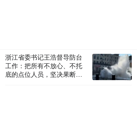
● 12380举报网站：
www.sx12380.gov.cn
中共山西省委组织部
浙江省委书记王浩督导防台
2024年12月22日
工作：把所有不放心、不托
底的点位人员，坚决果断转
来源：山西组工微信公众号
移到位
“特别声明：以上作品内容(包括在内的视频、图片或音
频)为凤凰网旗下自媒体平台“大风号”用户上传并发
布，本平台仅提供信息存储空间服务。
Notice: The content above (including the videos,
pictures and audios if any) is uploaded and posted
by the user of Dafeng Hao, which is a social media