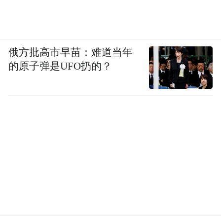
周 芸，
女，汉族，1971年6月生，在职研究
生，中共党员，现任省中西医结合医院（山
西中医药大学附属中西医结合医院、太原铁
俄方批高市早苗：难道当年
拟任省属事业单位正
的原子弹是UFO扔的？
路中心医院）院长，
职。
任希杰，
男，汉族，1967年7月生，研究生，
拟
中共党员，现任大同市委常委、副市长，
任省管企业正职。
杜 锐，
男，汉族，1970年1月生，在职研究
生，中共党员，现任华远陆港集团党委委
拟任省管企业正职。
员、副总经理，