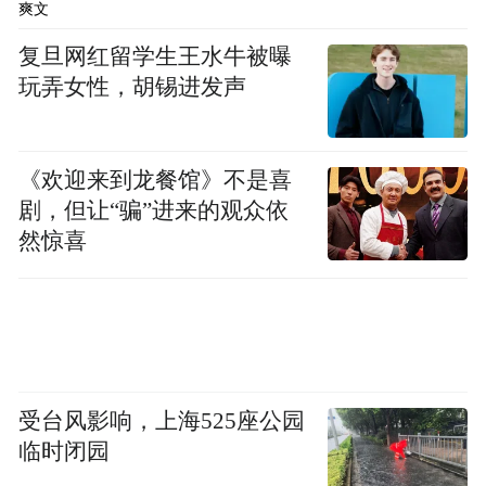
爽文
拟提名为市人大常委会副主任候
级检察官，
复旦网红留学生王水牛被曝
选人。
玩弄女性，胡锡进发声
胡献旺，
男，汉族，1969年12月生，中央党
校大学，中共党员，现任忻州市委主持日常
《欢迎来到龙餐馆》不是喜
拟提名为市
剧，但让“骗”进来的观众依
工作的副秘书长、一级调研员，
然惊喜
政协副主席候选人。
周小云，
女，汉族，1967年4月生，大学，中
共党员，现任方山县委书记、一级调研员，
拟提名为市人大常委会副主任候选人。
受台风影响，上海525座公园
李 军，
男，汉族，1968年11月生，中央党
临时闭园