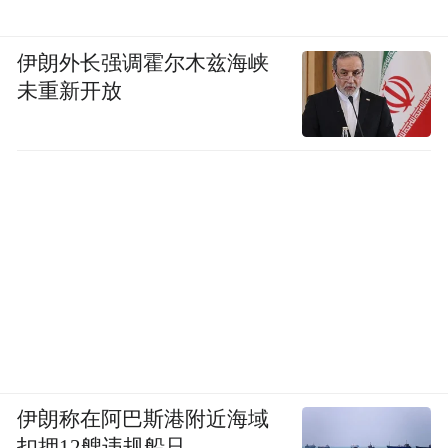
伊朗外长强调霍尔木兹海峡
未重新开放
伊朗称在阿巴斯港附近海域
扣押12艘违规船只