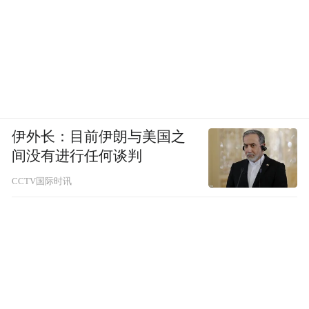
拟提
大学，中共党员，现任稷山县委书记，
名为市人大常委会副主任候选人。
李庭芳，
男，汉族，1970年2月生，大学，中
共党员，现任省药监局党组成员、副局长，
拟任省直副厅级单位正职。
伊外长：目前伊朗与美国之
杨 斌，
间没有进行任何谈判
男，汉族，1974年2月生，在职研究
生，中共党员，现任省交通厅人事处处长、
CCTV国际时讯
拟任省属事业单位正职。
一级调研员，
田首元，
男，汉族，1975年10月生，在职研
究生，中共党员，现任省肿瘤医院党委书
拟任省属事业单位正职。
记，