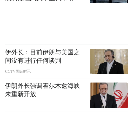
高永贤，
男，汉族，1968年5月生，大学，中
移到位
共党员，现任永和县委书记、一级调研员，
拟提名为市人大常委会副主任候选人。
李俊平，
女，汉族，1968年11月生，大学，
中共党员，现任隰县县委书记、一级调研
伊外长：目前伊朗与美国之
拟提名为市政协副主席候选人。
员，
间没有进行任何谈判
CCTV国际时讯
张重辉，
女，汉族，1969年11月生，大学，
伊朗外长强调霍尔木兹海峡
九三学社成员，现任临汾市疾控中心主任、
未重新开放
拟提名为市政协副主
九三学社市委会主委，
席候选人。
吴 宣，
男，汉族，1967年1月生，中央党校