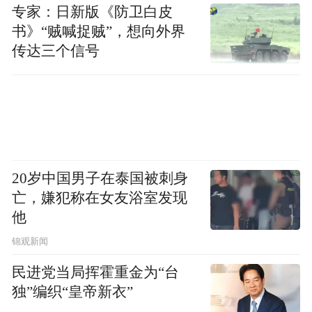
专家：日新版《防卫白皮
书》“贼喊捉贼”，想向外界
传达三个信号
20岁中国男子在泰国被刺身
亡，嫌犯称在女友浴室发现
他
锦观新闻
民进党当局挥霍重金为“台
独”编织“皇帝新衣”