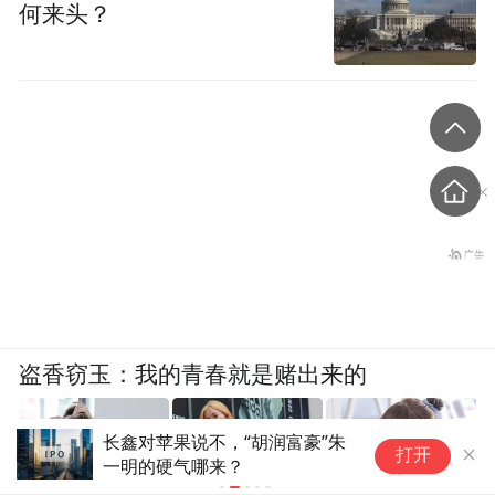
何来头？
盗香窃玉：我的青春就是赌出来的
Linux 7.3给苹果用户画饼：M3
张
打开
Pro/Max/Ultra能开机了 但
时
GPU还是摆设