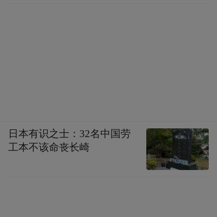
谋。高平烧豆腐，外酥里嫩，口感绝佳。住
宿推荐相府庄园酒店，古色古香，仿佛置身
于古代宫廷之中。
悟空之旅结束了，但山西的美好仍在继续！
天命之人，咱们的山西八城之旅到这里就告
一段落了。虽然悟空的奇幻之旅已经结束，
但在山西的美好记忆会一直存在。希望这次
日本有识之士：32名中国劳
工本不该命丧长崎
旅行能给你带来美好的回忆和满满的收获！
（凤凰网山西 王鑫）
“特别声明：以上作品内容(包括在内的视频、图片或音
频)为凤凰网旗下自媒体平台“大风号”用户上传并发