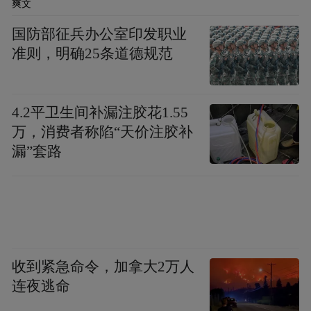
爽文
大同，华严寺和云冈石窟是历史的瑰宝。大
国防部征兵办公室印发职业
同刀削面，劲道十足，是当地的一大特色。
准则，明确25条道德规范
住宿推荐大同云冈建国酒店，离景点近，交
通也很方便。
4.2平卫生间补漏注胶花1.55
第四站：长治
万，消费者称陷“天价注胶补
漏”套路
收到紧急命令，加拿大2万人
连夜逃命