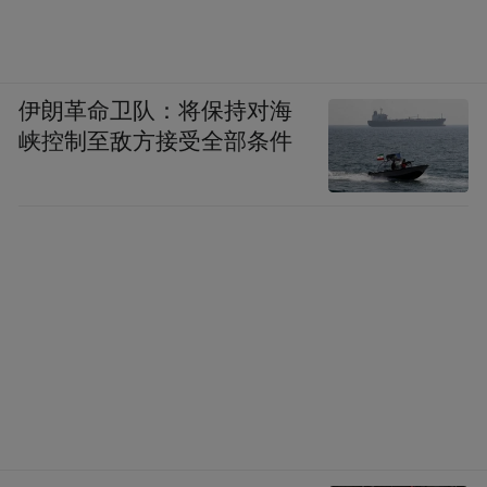
鲜美可口，是临汾的特色美食。住宿推荐临
汾思麦尔大酒店，地理位置优越，环境优
雅。
伊朗革命卫队：将保持对海
峡控制至敌方接受全部条件
第六站：晋中