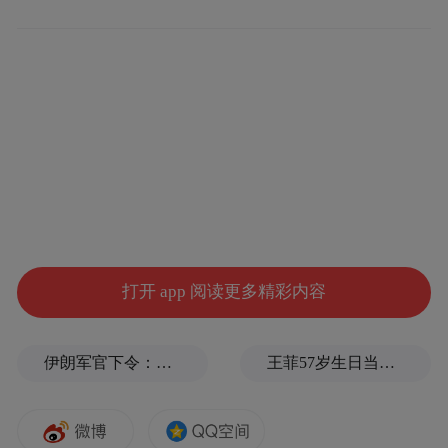
忻州，五台山脚下的宁静之地。在这里，你
可以感受佛教的庄严与神圣，还可以品尝到
美味的原平锅盔，住宿的话，维也纳酒店是
个不错的选择哦！
第二站：朔州
打开 app 阅读更多精彩内容
伊朗军官下令：如果美军踏上我国领土，就砍掉他们脚！
王菲57岁生日当天，谢霆锋隔空说3次生日快乐