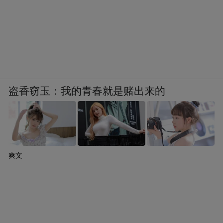
布，本平台仅提供信息存储空间服务。
Notice: The content above (including the videos,
pictures and audios if any) is uploaded and posted
by the user of Dafeng Hao, which is a social media
platform and merely provides information storage
space services.”
盗香窃玉：我的青春就是赌出来的
爽文