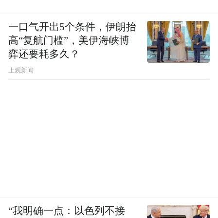
【深度透视】土味“村BA” 乡村新活力
一口气开出5个条件，伊朗抬
——看晋城如何以赛为媒打造乡村振兴新引
高“复航门槛”，美伊海峡博
弈还要耗多久？
擎
上观新闻
“特别声明：以上作品内容(包括在内的视频、图片或音
频)为凤凰网旗下自媒体平台“大风号”用户上传并发
布，本平台仅提供信息存储空间服务。
Notice: The content above (including the videos,
pictures and audios if any) is uploaded and posted
by the user of Dafeng Hao, which is a social media
platform and merely provides information storage
space services.”
“我明确一点：以色列不接