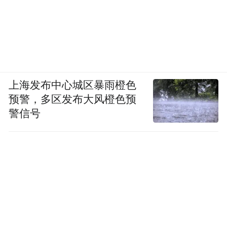
和美乡村建设添新彩
“感谢‘村BA’这个平台，让我们有了展示精彩
自我的机会。”沁水县龙港队球员王泽告诉记
者，如今村里建起了篮球场，配备了健身器
材，大家有了打篮球的场所，能更好地强化
上海发布中心城区暴雨橙色
预警，多区发布大风橙色预
训练，全力在赛场上拼得好成绩。
警信号
近年来，龙港镇在各乡镇、村建起乡村文化
广场，配置文化体育设施，并组织举办形式
多样的文化体育活动，促进全民健身运动蓬
勃发展。
而在陵川，夏夜消暑之时，城南体育场举办