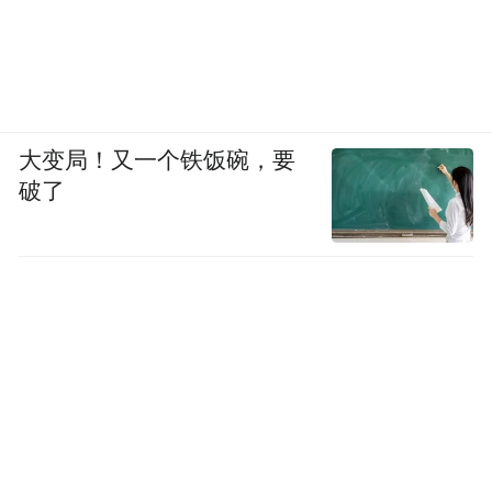
销售渠道，增加了农民的收入；乡村旅游的
蓬勃兴起，让乡村美景藏于深山被人知，带
动了当地文旅产业发展；农村电商物流的不
断完善，让乡村与外界的贸易往来更加便捷
大变局！又一个铁饭碗，要
高效……这些丰富多样的发展模式相互融
破了
合、相互促进，让广大村民在赛场内外打头
阵、在乡村建设中唱主角、在乡村振兴中得
实惠，更让乡村的未来充满无限可能。（记
者 郑璐 通讯员 李亚琴 摄影 张理锋）
来源：山西日报
原标题：