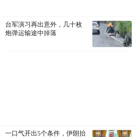
的一系列精彩纷呈的消夏文艺活动备受好
评。连续几日场场火爆，各具特色的节目竞
相上演，内容丰富，高潮不断，给当地观众
台军演习再出意外，几十枚
带来了一场场精彩绝伦的视听盛宴。
炮弹运输途中掉落
欲筑室者，先治其基。各县（市、区）这些
丰富多彩的文艺体育活动正是得益于晋城市
全力推进农村基础设施建设。近年来，该市
多措并举，切实统筹乡村基础设施和公共服
务布局，加大全民健身场地设施补短板工作
力度，推动健身公共服务城乡区域均衡发
展。2023年，沁水县体育场、高平市野川镇
全民健身中心项目全面建成，进一步优化了
体育功能布局；投资229万元对全市50个全民
一口气开出5个条件，伊朗抬