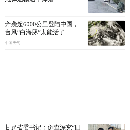
决赛举办地高平市神农镇为例，两天比赛迎
来日均人流量超2000人次，直接带火了当地
奔袭超6000公里登陆中国，
的乡村旅游。在神农中学附近经营小吃摊的
台风“白海豚”太能活了
申惠芬说，篮球比赛的举办迎来了不少顾
中国天气
客，让她的收入比平常翻了一番。
近年来，晋城市全链条发展“6+3”特优产业，
打造了7个涉农专业镇、6个乡村e镇、11条全
产业链，富硒红薯、沁水黑山羊、三文鱼等
一批特优农产品出圈出彩，全市农产品加工
业销售收入增速连续三年全省第一。同时，
依托太行一号旅游公路，把农业、农村、农
民纳入文旅康养业态和产业链中，已建成355
甘肃省委书记：倒查深究“四