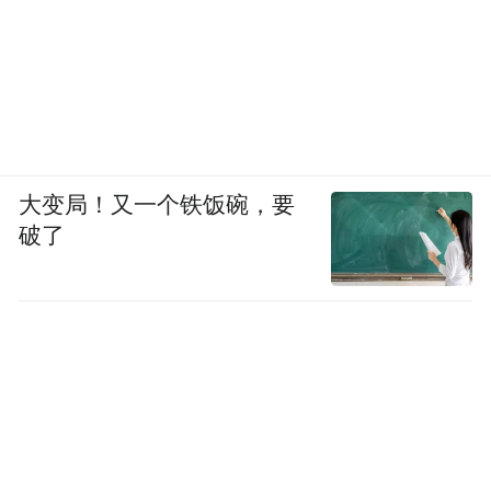
“村BA”的火爆是农村地区对高质量精神文化
生活的迫切需求，在脱贫攻坚成果的巩固和
乡村振兴的持续推进下，老百姓的生活水平
得到了显著提高，他们有了更多的精力和经
济实力参与体育和文化活动。“村BA”正逐渐
大变局！又一个铁饭碗，要
成为晋城市打造的一张“村字头”IP。
破了
这背后正是晋城市坚持以学习运用“千万工
程”经验为引领，系统谋划、统筹实施、攻坚
实干，推动了农业农村工作取得新成效。截
至2023年底，该市三星级以上行政村达
75.6%，农村道路通达率100%，“气化晋
城”、“大水网”、清洁取暖工程分别覆盖