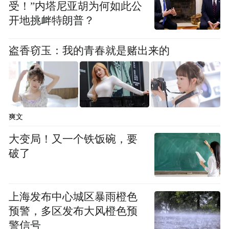
球赛带来的快乐。
受！”内塔尼亚胡为何如此公
开地挑衅特朗普？
“‘村BA’不仅是一项乡村篮球赛事，也是一种
乡土文化的独特诠释。”晋城市农业农村局党
盗香窃玉：我的青春就是赌出来的
组成员、副局长段君毅说，第二届“村BA”篮
球冠军赛以农民为主体，在农村举办，让农
民充分参与，旨在丰富乡村文化体育生活，
强化农村精神文明建设，为学用“千万工程”
爽文
经验全面推进乡村振兴凝聚强大力量。8天34
大变局！又一个铁饭碗，要
场比赛，覆盖全市20多个镇、村（社区）12
破了
支代表队，参与人数达到200余人，线上线下
观赛人数共计约40万人次。
上海发布中心城区暴雨橙色
预警，多区发布大风橙色预
段君毅表示，他们将始终聚焦农事、农趣、
警信号