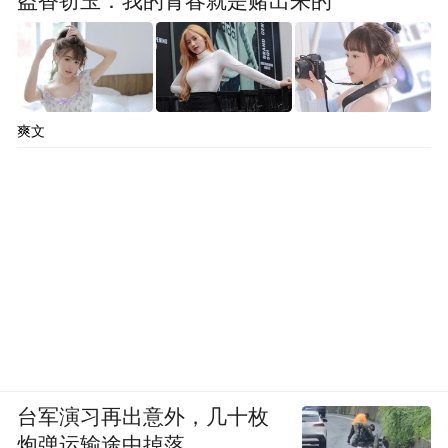
盗香窃玉：我的青春就是赌出来的
列，也极大增强了全市上下加快建设共同富
裕新晋城的信心决心。
今年初，在晋城市委经济工作会议、市委农
爽文
村工作会议上，就鲜明提出要以学习运用“千
万工程”经验引领乡村振兴，明确建设学习运
用“千万工程”经验北方地区示范市目标，坚
持以目标引领做优顶层设计，成立了市委书
记、市长任双组长的领导组，确定了全市学
习运用“千万工程”经验实施方案和2024年行
动计划，聚焦8方面28项任务，细化了年度项
目盘子、实施主体、工程进度、资金来源。
台军演习再出意外，几十枚
“我们将围绕推进乡村提质、打造精品片区、
炮弹运输途中掉落