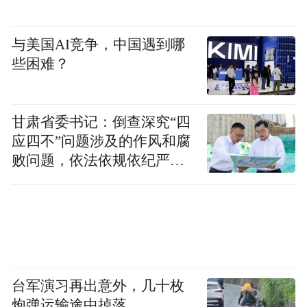
酒、沁河浪花蜂蜜、鲁村小米等众所周知的
产品一一陈列，往来的村民及游客驻足询
与美国AI竞争，中国遇到哪
些困难？
问、品尝。“看比赛的间隙还能逛一逛农副产
品展销会，品尝这里的特色美食，实在太好
了。”游客李先生和记者说道。
甘肃省委书记：倒查深究“四
应四不”问题涉及的作风和腐
在冠军赛决赛之时，会场工作人员还通过互
败问题，依法依规依纪严肃
动的形式向在场的村民分享当地的土特产
查处腐败案件，加大通报曝
品，获奖队伍的奖品也是一箱箱土特产。“通
光力度
过这些形式，让乡亲们更有精气神，让产品
有了‘晒’场，让乡村更有活力。”段君毅说。
不止如此，赛事活动的举办为乡村夜经济带
台军演习再出意外，几十枚
炮弹运输途中掉落
来了不小的“流量”。以此次篮球赛半决赛与