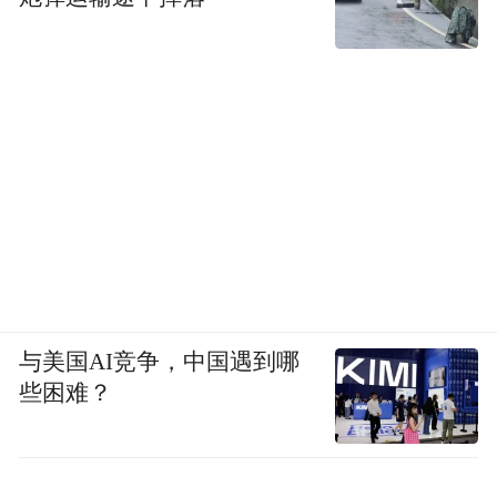
创建廊带示范等工作，一体统筹‘村片廊’，点
上做精、片上出彩、面上示范，推进学习运
用‘千万工程’经验在晋城持续引深、逐步拓
展、整体提升。”赵光义解释道，坚持全市
“一盘棋”下，确定了“一环两带、五指成拳、
百村精品、千村共富”全市域布局，其中，
“一环两带”即太行一号旅游公路文旅康养和
乡村振兴融合发展环，沁河、丹河生态经济
高质量发展示范带；“五指成拳”即1个中心城
与美国AI竞争，中国遇到哪
市+ 5个大县城新型城镇化格局；“百村精
些困难？
品、千村共富”即打造200个精品示范村，实
现1542个村共同富裕。