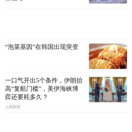
农味，组织开展各类村民喜闻乐见的文化体
育活动，不断倡导健康生活方式，进一步丰
富运动内涵，展现新时代广大农民拼搏进
取、奋发有为的风采。
“泡菜基因”在韩国出现突变
产业“兴”
农村优势资源更强劲
一口气开出5个条件，伊朗抬
晋城市第二届“村BA”篮球冠军赛启动以来，
高“复航门槛”，美伊海峡博
受到了村民们的追捧。而开幕式当天场外开
弈还要耗多久？
展的农副产品展销会，也让充满地域特色的
上观新闻
产品为“村BA”增添了独特的“赛味”。
展台上，只见晋之翘连翘茶、彤康庄园山楂