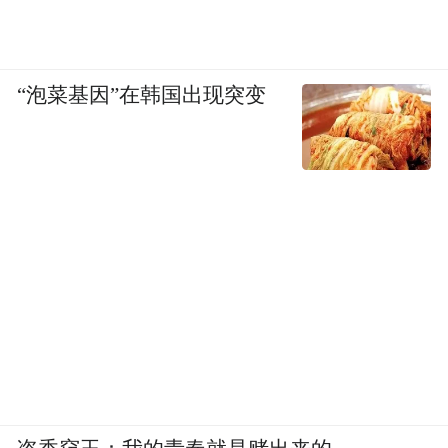
95%、98%、92%的城乡居民，卫生厕所普
及率、生活污水处理率、垃圾无害化处理率
均高于全省平均水平，近1/3的村集体经济收
“泡菜基因”在韩国出现突变
入达到100万元，全市农村居民人均可支配收
入增速稳居全省第一方阵。
“学习‘千万工程’经验必须紧密结合自身实
际，从农民群众反映强烈的突出问题入手，
找准抓什么，明确怎么抓，因地制宜，循序
渐进，集中力量抓好办成一批群众可感可及
的实事，不断取得乡村振兴的阶段性成果。”
赵光义告诉记者，2023年全省学习践行“千万
工程”经验现场会在晋城市召开，既印证了晋
城市推进乡村振兴破题共同富裕走在全省前