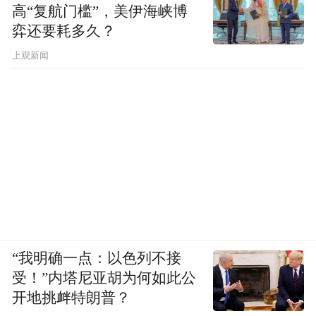
高“复航门槛”，美伊海峡博
健身场地的体育设施进行改造提升，其中各
弈还要耗多久？
县区29个，强化了群众身边的体育设施建
上观新闻
设；为泽州县金村中心养老院侯匠社区居家
养老服务中心、阳城县凤城镇西关村社区老
年服务中心配备健身器材，切实满足基层群
众健身需求。
日益完善的基础设施也为村民不断增长且多
样化的文化需求提供了强大保障。在每场篮
球比赛间隙，来自城区的广场舞、泽州的鼓
舞、高平的八音会、阳城的跑旱船、陵川的
“我明确一点：以色列不接
钢板书等表演持续上演，这些村民自导自演
受！”内塔尼亚胡为何如此公
的节目各具特色，让大家在欣赏晋城的文化
开地挑衅特朗普？