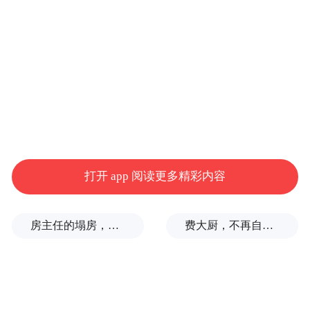
2024年中央一号文件明确指出，要学习运用
“千万工程”蕴含的发展理念、工作方法和推
进机制，把推进乡村全面振兴作为新时代新
征程“三农”工作的总抓手。
打开 app 阅读更多精彩内容
晋城市地处山西省东南部，农业资源禀赋
优，农村基础条件好，农民增收态势稳。近
房主任的塌房，一场“人设露馅”
费大厨，不再自称大王
年来，该市锚定“建设学习运用‘千万工程’经
验北方地区示范市”目标，系统实施了特优产
业增效、乡村建设提标、集体经济壮大、农
村改革治理、农业科技赋能“五大工程”，由