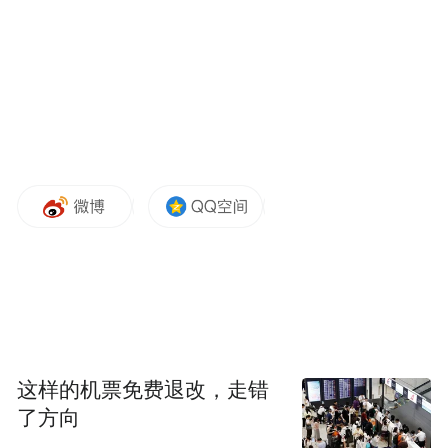
点及面、系统推进乡村全面振兴。
踏着乡村振兴的鼓点，一场场充满浓厚乡土
气息的“土味儿”乡村体育活动蓬勃兴起。在
广袤的田野间，农民们放下锄头，投身到精
彩纷呈的文化体育活动中。在晋城，第二届
“村BA”篮球冠军赛如期开赛。为期8天的时
间里，村民或是活力四射的运动员，或是呐
喊助威的场外观众，或是激情洋溢的啦啦
队……其间，记者跟随村民一同走进比赛现
场，感受火热的现场氛围，品味淳朴的乡土
人情，见证多元产业发展成果，聆听充满生
这样的机票免费退改，走错
机与希望的乡村振兴故事。
了方向