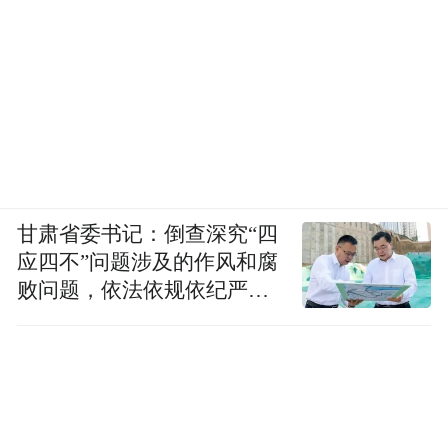
“同时还建立了奖补激励机制，做到‘多干多
奖、重干重奖、不干不奖’，切实以真金白银
地奖，激励全市上下真刀真枪地干。”赵光义
说，目前，聚焦3条廊带、围绕3大工程，谋
划形成了6大类总投资172.87亿元的155个项
目，年度投资66.48亿元。截至目前，155个
项目已开（复）工144个、开工率93%，已完
甘肃省委书记：倒查深究“四
成投资31.8亿元、占年度计划的48%。
应四不”问题涉及的作风和腐
败问题，依法依规依纪严肃
可以看到，在“千万工程”、乡村振兴等重大
查处腐败案件，加大通报曝
战略的实施下，晋城市乡村经济快速发展，
光力度
乡村硬件日益改善，各种活动精彩纷呈，不
只“村BA”成了乡村发展新的增长点，还有特
色农产品的电商直播销售，拓宽了农产品的