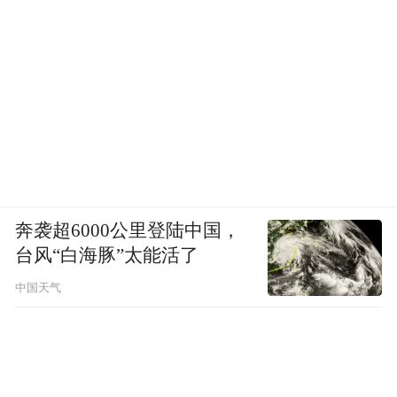
回到乡村、聚在乡村，全力推动乡村振兴。
“依托这些纽带去带动农产品、文旅康养、夜
经济集市等发展，让村民精神劲儿足的同
时，更让腰包‘鼓’起来，真正转变为推动乡村
振兴的强劲动力。”晋城市农业农村局党组书
记、局长赵光义表示，2024年在全市谋划实
施了总投资322亿元的247个项目，重点推进
奔袭超6000公里登陆中国，
三大示范廊带建设和精品示范村创建，持续
台风“白海豚”太能活了
推动全市乡村产业、基础设施、公共服务提
中国天气
档升级。
文化“旺”