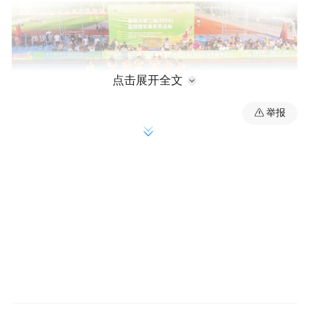
点击展开全文
举报
图为高平市神农镇村民自导自演的八音会在闭幕
式上演出。