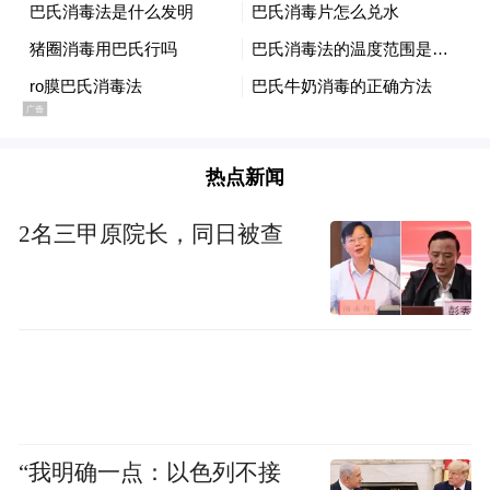
“村BA”篮球赛燃爆晋城。8月1日晚，随着最
激动人心的冠军争夺赛开赛，让沉寂的乡村
再一次沸腾，彻底点燃这个夏天的活力。
随着裁判一声哨响，比赛正式开始，没有职
热点新闻
业运动员，只有最普通的篮球场，双方球员
一跃而起，迅速进入了比赛状态，严密防
2名三甲原院长，同日被查
守、快速反击、持球突破……每一次得分都
让全场欢呼沸腾，精彩瞬间层出不穷；球场
外，村民们热情高涨，鼓掌声、加油声此起
彼伏，无论男女老少，都沉浸在激烈的比赛
中，现场气氛热闹非凡。有些村民还时不时
拍一段视频、开启直播，在网上分享乡村篮
“我明确一点：以色列不接