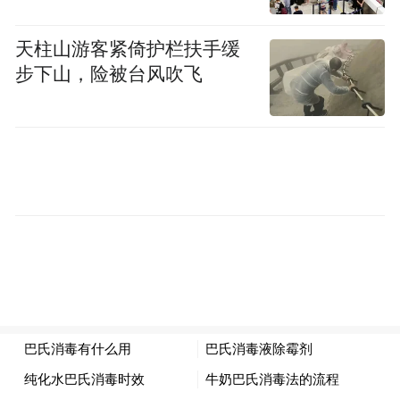
赛事“燃”
天柱山游客紧倚护栏扶手缓
农民文体生活更丰富
步下山，险被台风吹飞
“真过瘾，没想到在家门口也能看到这么精彩
的比赛，太赞了。”盛夏时节，太阳余晖刚刚
散去，高平市神农镇村民吴啸林早早和家人
在神农中学体育场上找到了不错的位置，和
大家一起为“家门口的篮球赛”呐喊助威。
7月23日至8月1日，大地流彩·晋城市第二届
“村BA”篮球冠军赛持续霸屏：赛场就设在村
民家门口，球员大都是本地农民，出家门不
远就到了篮球场。一时间，看似土味十足的