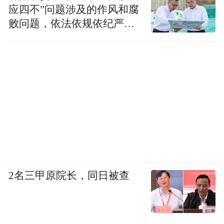
公里的支线、环线和连接线，“一主三线”旅
应四不”问题涉及的作风和腐
败问题，依法依规依纪严肃
游路网全面成型，实现了城景通、景景通。
查处腐败案件，加大通报曝
去年辐射带动739个村、8.1万人返乡就业创
光力度
业，带富50余万人，太行一号沿线集体经济
收入50万元以上的村超过60%，近40%的村
收入逾100万元，越来越多的村民吃上了“康
养饭”，走上了“康养路”。
面对乡村产业发展强劲，该市以农文旅深度
融合为抓手，通过“村BA”篮球赛、农民运动
会等形式多样的活动，将体育文化与农副产
2名三甲原院长，同日被查
品展览相结合，不仅丰富了村民们及体育健
身爱好者的业余生活，还为大家提供了一个
农副产品展销平台，让更多的人关注乡村、