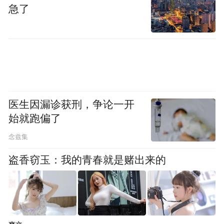
急了
黄河水浪打浪
晃动拴在河岸边的木船沉浮不定
晨曦突破天际
医生因漏诊获刑，争论一开
远处的山峦被朝霞镀上了一层金色
始就跑偏了
小镇苏醒，人声渐沸
念兹集
盗香窃玉：我的青春就是赌出来的
小贩的吆喝声与儿童的欢笑声交织
蒸腾的热气和着扑鼻的香气聚拢人群
这是黄土高原一贯的朴实的温情