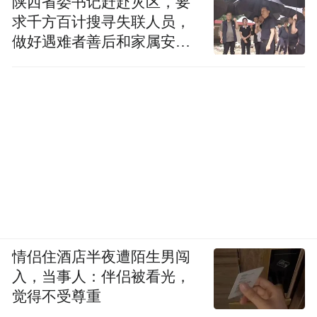
陕西省委书记赶赴灾区，要
求千方百计搜寻失联人员，
做好遇难者善后和家属安抚
工作
情侣住酒店半夜遭陌生男闯
入，当事人：伴侣被看光，
觉得不受尊重