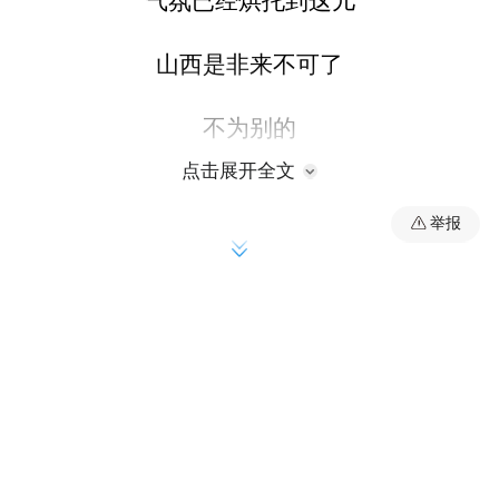
气氛已经烘托到这儿
山西是非来不可了
不为别的
点击展开全文
只为让你在这独特的氛围和故事中
举报
寻到那需细细体会的电影感
平遥古城
——岁月洗礼的厚重