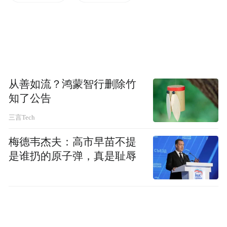
仿佛能听到历史的回声
古色古香的建筑错落有致
雕刻精美的图案引人驻足
从善如流？鸿蒙智行删除竹
时间在这里凝固
知了公告
将你拉回到明清时期
三言Tech
梅德韦杰夫：高市早苗不提
从清晨到日暮
是谁扔的原子弹，真是耻辱
千百年来的烟火气一直在古城内上演
碛口古镇