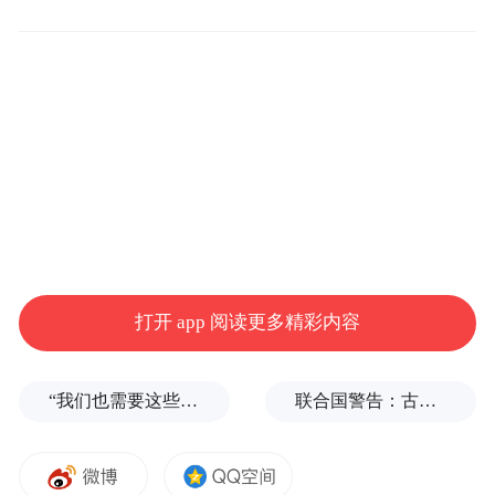
（梁生仁 摄 电影台词取自《千与千寻》）
打开 app 阅读更多精彩内容
黛瓦青墙，古道悠长
“我们也需要这些导弹啊”，特朗普公开拒绝泽连斯基！
联合国警告：古巴或变成沉默的加沙
行走在青石板路上