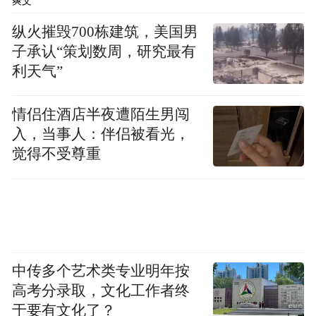
爽文
纵火摧毁700栋建筑，美国男
大同土林
子承认“策划数周，研究最有
利天气”
——奇巧怪谲的荒诞
情侣住酒店半夜遭陌生男闯
入，当事人：伴侣被看光，
觉得不受尊重
中传多个艺术类专业明年按
高考分录取，文化工作者终
于要有文化了？