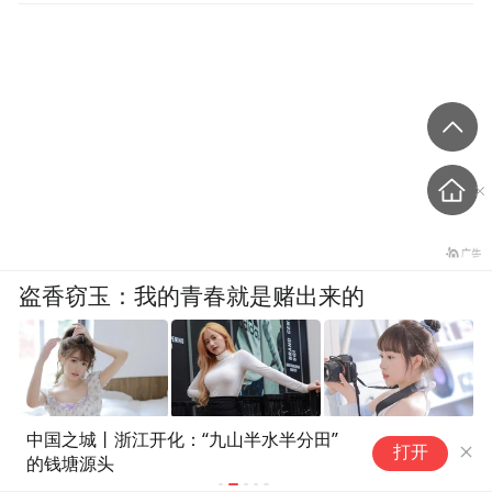
盗香窃玉：我的青春就是赌出来的
中国之城丨浙江开化：“九山半水半分田”
爽文
晨
打开
的钱塘源头