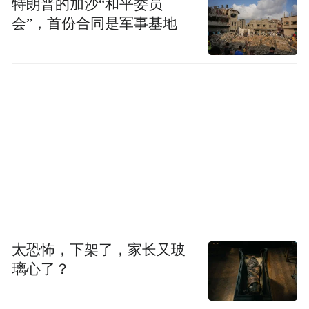
特朗普的加沙“和平委员
会”，首份合同是军事基地
两千年晨钟暮鼓
佛山之首神秘殊胜
吸引四方信众朝圣
低调朴素之下潜藏盛唐气象的佛光寺
以标志白塔得名且藏有佛宝的塔院寺
存有匠心雕琢汉白玉石牌坊的龙泉寺
太恐怖，下架了，家长又玻
璃心了？
每个人都能在此寻到生命的平淡与安恬
山西之美