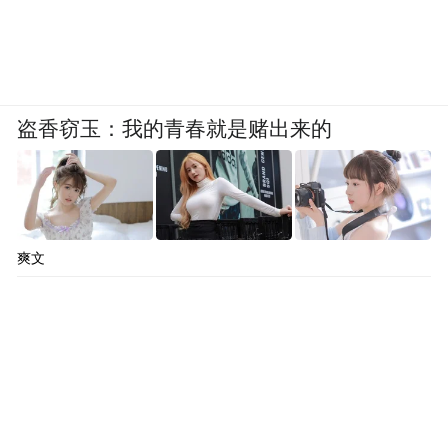
犹如巨龙在崇山峻岭间蜿蜒盘旋
英姿再现的“月亮门”
仍像是哨兵一样守护故土
盗香窃玉：我的青春就是赌出来的
从门洞向外望去
天地似乎更加广阔
爽文
那里承载着华夏亘古不变的信念与担当
五台山
——心灵归宿的依托