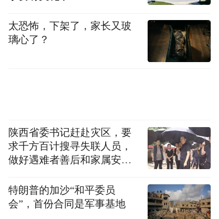
太恐怖，下架了，家长又玻
璃心了？
（图源：大同土林风景区官网 电影台词取自《黑
豹》）
层层风沙掠过
“魔鬼城”的面纱被徐徐揭开
陕西省委书记赶赴灾区，要
广袤的黄土地上
求千方百计搜寻失联人员，
做好遇难者善后和家属安抚
矗立千万年的奇特土柱
工作
特朗普的加沙“和平委员
似是大地图腾般神秘
会”，首份合同是军事基地