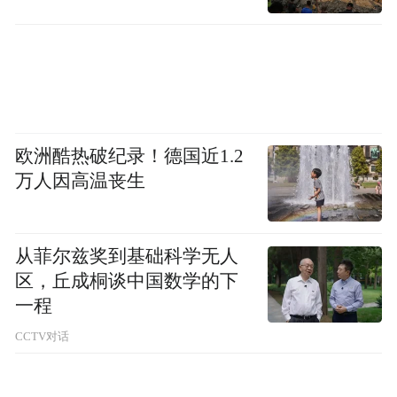
行走其间
下一秒似乎就要迷失方向
置身其中
一股来自荒原的苍凉与粗粝感扑面而来
欧洲酷热破纪录！德国近1.2
万人因高温丧生
广武长城
——远近相宜的空阔
从菲尔兹奖到基础科学无人
区，丘成桐谈中国数学的下
一程
CCTV对话