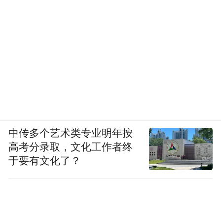
一文无法尽述
这场名为“旅途”的电影
在此等候您的观赏
“特别声明：以上作品内容(包括在内的视频、图片或音
频)为凤凰网旗下自媒体平台“大风号”用户上传并发
中传多个艺术类专业明年按
布，本平台仅提供信息存储空间服务。
高考分录取，文化工作者终
Notice: The content above (including the videos,
于要有文化了？
pictures and audios if any) is uploaded and posted
by the user of Dafeng Hao, which is a social media
platform and merely provides information storage
space services.”