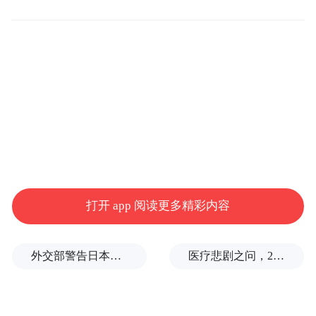
程，依托“5D（Digital）”数字化体系，不断
强化小微金融服务专业核心能力，努力做好
中小企业成长壮大的陪伴者。数据显示，截
至2023年9月，邮储银行朔州市分行普惠贷款
结余6.5亿元，增速17.51%，显著高于各项贷
款余额平均增幅。
下一步，邮储银行朔州市分行将切实履行政
治责任和社会担当，持续优化服务，丰富数
打开 app 阅读更多精彩内容
字化产品供给，进一步提高普惠金融的覆盖
面和可得性，用金融活水持续润泽小微企
外交部警告日本：不要再次走向历史的被告席
医疗悲剧之问，2岁半患儿身亡，医生获刑1年
业，真正做到“普惠金融，让金融没有距
离”。（责编：尚书宇）