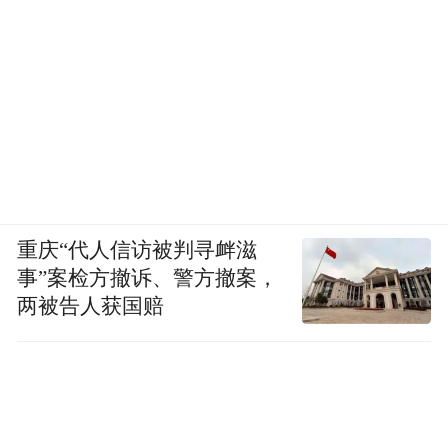
重庆“代人信访被判寻衅滋
事”案检方撤诉、警方撤案，
两被告人获国赔