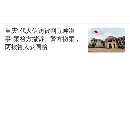
重庆“代人信访被判寻衅滋
事”案检方撤诉、警方撤案，
两被告人获国赔