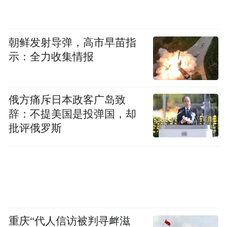
朝鲜发射导弹，高市早苗指
示：全力收集情报
俄方痛斥日本政客广岛致
辞：不提美国是投弹国，却
批评俄罗斯
重庆“代人信访被判寻衅滋