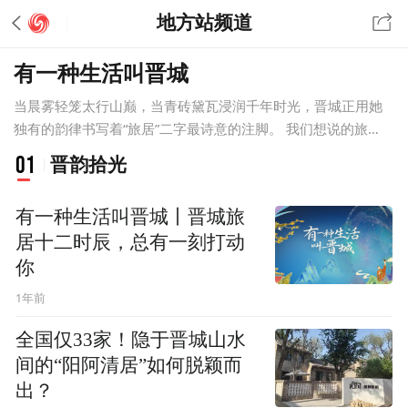
地方站频道
有一种生活叫晋城
当晨雾轻笼太行山巅，当青砖黛瓦浸润千年时光，晋城正用她
独有的韵律书写着“旅居”二字最诗意的注脚。 我们想说的旅
居，是让游客成为“暂居的晋城人”： 在22℃的清晨，去大街上
01
晋韵拾光
吃碗“肉丸方便面”； 借宿凤城国际康养中心，伴着阵阵松涛沉
沉入眠； 学用高平方言与玉皇庙壁画的二十八星宿对个暗号……
有一种生活叫晋城丨晋城旅
当旅游不再是匆忙的过场，晋城会用72处国保单位的厚重、用
居十二时辰，总有一刻打动
最高负氧离子4.5万个/立方厘米的清新告诉你： 有一种生活叫
晋城。
你
1年前
全国仅33家！隐于晋城山水
间的“阳阿清居”如何脱颖而
出？